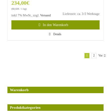
234,00
€
(
68,82
€
/ 1 kg)
Lieferzeit: ca. 3-5 Werktage
inkl 7% MwSt., zzgl.
Versand
In den Warenkorb
Details
1
2
Vor
Warenkorb
Produktkategorien