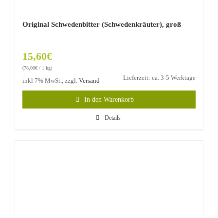
Original Schwedenbitter (Schwedenkräuter), groß
15,60
€
(
78,00
€
/ 1 kg)
Lieferzeit: ca. 3-5 Werktage
inkl 7% MwSt., zzgl.
Versand
In den Warenkorb
Details