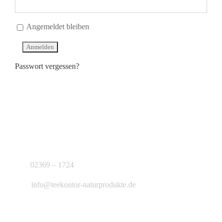
Angemeldet bleiben
Passwort vergessen?
KONTAKT
J.B. Teekontor e.K.
02369 – 1724
info@teekontor-naturprodukte.de