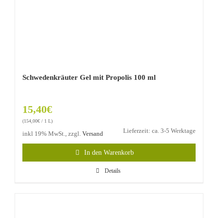
Schwedenkräuter Gel mit Propolis 100 ml
15,40
€
(
154,00
€
/ 1 L)
Lieferzeit: ca. 3-5 Werktage
inkl 19% MwSt., zzgl.
Versand
In den Warenkorb
Details