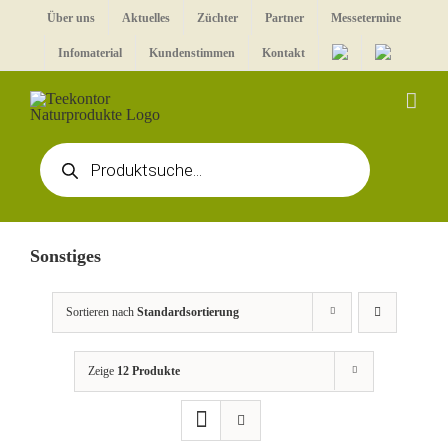
Zum
Über uns
Aktuelles
Züchter
Partner
Messetermine
Inhalt
Infomaterial
Kundenstimmen
Kontakt
springen
Products
search
Sonstiges
Sortieren nach
Standardsortierung
Zeige
12 Produkte