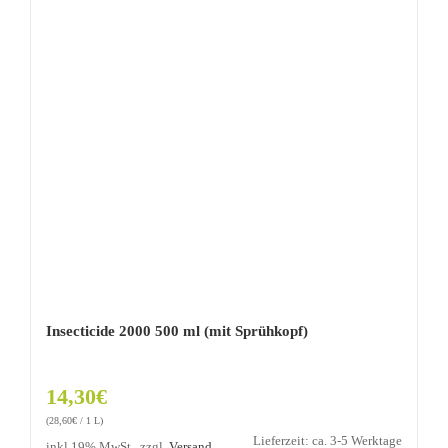
Insecticide 2000 500 ml (mit Sprühkopf)
14,30
€
(
28,60
€
/ 1 L)
Lieferzeit: ca. 3-5 Werktage
inkl 19% MwSt., zzgl.
Versand