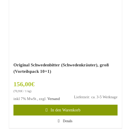
Original Schwedenbitter (Schwedenkräuter), groß
(Vorteilspack 10+1)
156,00
€
(
70,91
€
/ 1 kg)
Lieferzeit: ca. 3-5 Werktage
inkl 7% MwSt., zzgl.
Versand
In den Warenkorb
Details