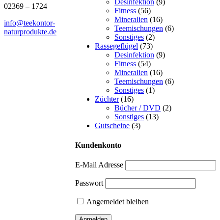
Desinfektion
(9)
02369 – 1724
Fitness
(56)
Mineralien
(16)
info@teekontor-
Teemischungen
(6)
naturprodukte.de
Sonstiges
(2)
Rassegeflügel
(73)
Desinfektion
(9)
Fitness
(54)
Mineralien
(16)
Teemischungen
(6)
Sonstiges
(1)
Züchter
(16)
Bücher / DVD
(2)
Sonstiges
(13)
Gutscheine
(3)
Kundenkonto
E-Mail Adresse
Passwort
Angemeldet bleiben