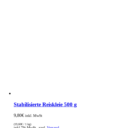
Stabilisierte Reiskleie 500 g
9,80
€
inkl. MwSt
(
19,60
€
/ 1 kg)
inkl 7% MwSt., zzgl.
Versand