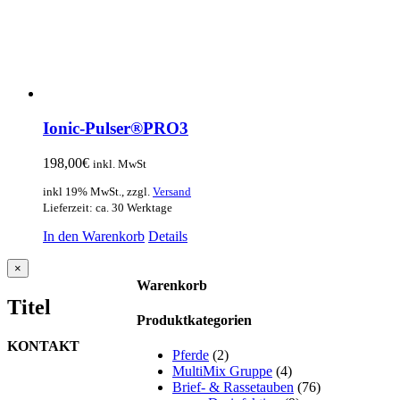
Ionic-Pulser®PRO3
198,00
€
inkl. MwSt
inkl 19% MwSt., zzgl.
Versand
Lieferzeit: ca. 30 Werktage
In den Warenkorb
Details
Close
×
product
Warenkorb
quick
Titel
view
Produktkategorien
KONTAKT
Pferde
(2)
MultiMix Gruppe
(4)
J.B. Teekontor e.K.
Brief- & Rassetauben
(76)