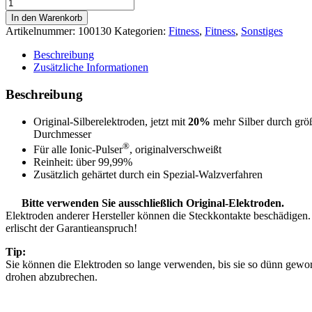
Ersatznadeln
für
In den Warenkorb
Ionic-
Artikelnummer:
100130
Kategorien:
Fitness
,
Fitness
,
Sonstiges
Pulser®Standard
S
Beschreibung
Menge
Zusätzliche Informationen
Beschreibung
Original-Silberelektroden, jetzt mit
20%
mehr Silber durch grö
Durchmesser
®
Für alle Ionic-Pulser
, originalverschweißt
Reinheit: über 99,99%
Zusätzlich gehärtet durch ein Spezial-Walzverfahren
Bitte verwenden Sie ausschließlich Original-Elektroden.
Elektroden anderer Hersteller können die Steckkontakte beschädigen.
erlischt der Garantieanspruch!
Tip:
Sie können die Elektroden so lange verwenden, bis sie so dünn gewor
drohen abzubrechen.