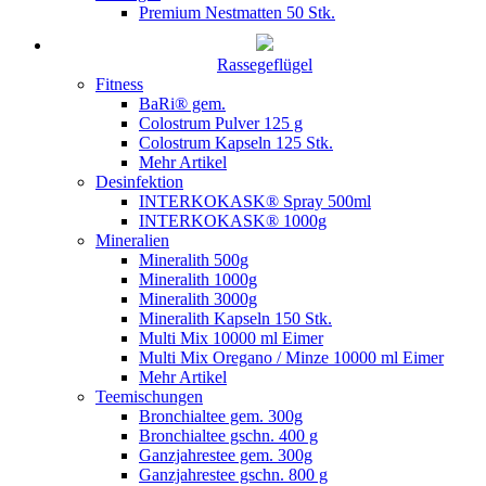
Premium Nestmatten 50 Stk.
Rassegeflügel
Fitness
BaRi® gem.
Colostrum Pulver 125 g
Colostrum Kapseln 125 Stk.
Mehr Artikel
Desinfektion
INTERKOKASK® Spray 500ml
INTERKOKASK® 1000g
Mineralien
Mineralith 500g
Mineralith 1000g
Mineralith 3000g
Mineralith Kapseln 150 Stk.
Multi Mix 10000 ml Eimer
Multi Mix Oregano / Minze 10000 ml Eimer
Mehr Artikel
Teemischungen
Bronchialtee gem. 300g
Bronchialtee gschn. 400 g
Ganzjahrestee gem. 300g
Ganzjahrestee gschn. 800 g