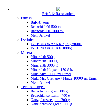
Brief- & Rassetauben
Fitness
BaRi® gem.
Bronchial Öl 500 ml
Bronchial Öl 1000 ml
Mehr Artikel
Desinfektion
INTERKOKASK® Spray 500ml
INTERKOKASK® 1000g
Mineralien
Mineralith 500g
Mineralith 1000 g
Mineralith 3000 g
Mineralith Kapseln 150 Stk.
Multi Mix 10000 ml Eimer
Multi Mix Oregano / Minze 10000 ml Eimer
Mehr Artikel
Teemischungen
Bronchialtee gem. 300 g
Bronchialtee gschn. 400 g
Ganzjahrestee gem. 300 g
Ganzjahrestee gschn. 800 g