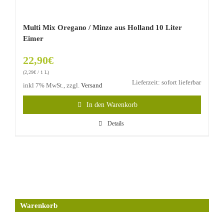
Multi Mix Oregano / Minze aus Holland 10 Liter
Eimer
22,90
€
(
2,29
€
/ 1 L)
Lieferzeit: sofort lieferbar
inkl 7% MwSt., zzgl.
Versand
In den Warenkorb
Details
Warenkorb