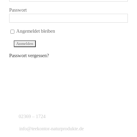
Passwort
Angemeldet bleiben
Passwort vergessen?
KONTAKT
J.B. Teekontor e.K.
02369 – 1724
info@teekontor-naturprodukte.de