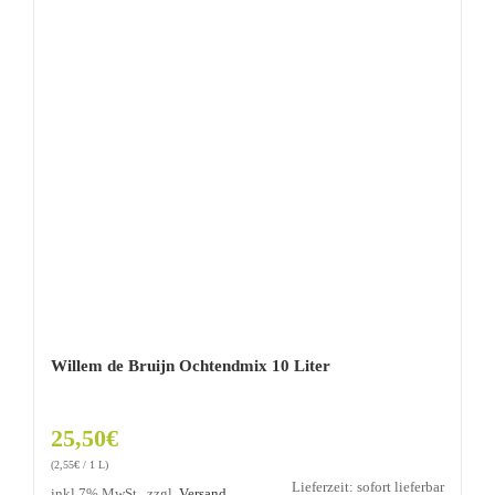
Willem de Bruijn Ochtendmix 10 Liter
25,50
€
(
2,55
€
/ 1 L)
Lieferzeit: sofort lieferbar
inkl 7% MwSt., zzgl.
Versand