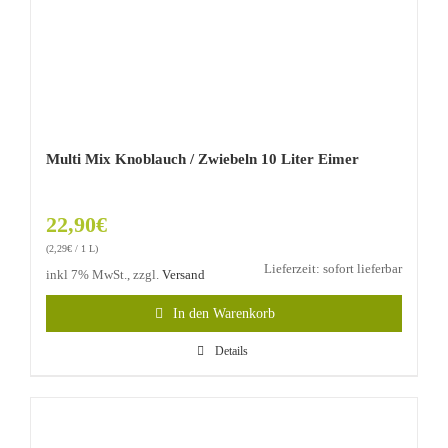
Multi Mix Knoblauch / Zwiebeln 10 Liter Eimer
22,90
€
(
2,29
€
/ 1 L)
Lieferzeit: sofort lieferbar
inkl 7% MwSt., zzgl.
Versand
In den Warenkorb
Details