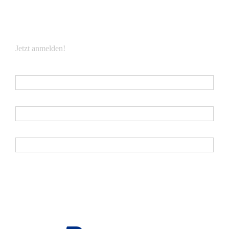
NEWSLETTER
Jetzt anmelden!
E-Mail
*
Vorname
Nachname