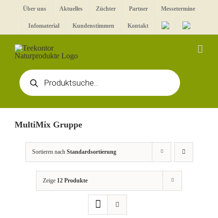
Zum
Über uns
Aktuelles
Züchter
Partner
Messetermine
Inhalt
Infomaterial
Kundenstimmen
Kontakt
springen
Products
search
MultiMix Gruppe
Sortieren nach
Standardsortierung
Zeige
12 Produkte