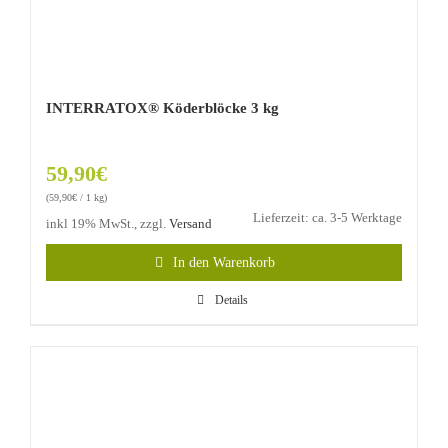
INTERRATOX® Köderblöcke 3 kg
59,90
€
(
59,90
€
/ 1 kg)
Lieferzeit: ca. 3-5 Werktage
inkl 19% MwSt., zzgl.
Versand
In den Warenkorb
Details