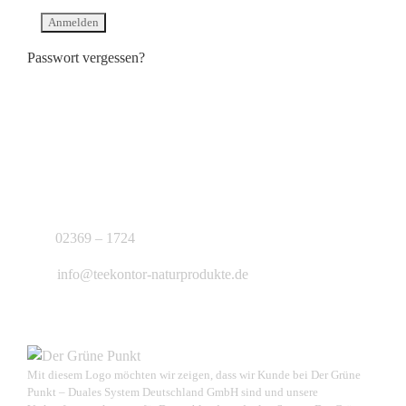
Passwort vergessen?
KONTAKT
J.B. Teekontor e.K.
02369 – 1724
info@teekontor-naturprodukte.de
Mit diesem Logo möchten wir zeigen, dass wir Kunde bei Der Grüne
Punkt – Duales System Deutschland GmbH sind und unsere