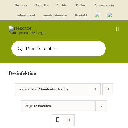
Zum
Über uns
Aktuelles
Züchter
Partner
Messetermine
Inhalt
Infomaterial
Kundenstimmen
Kontakt
springen
Products
search
Desinfektion
Sortieren nach
Standardsortierung
Zeige
12 Produkte