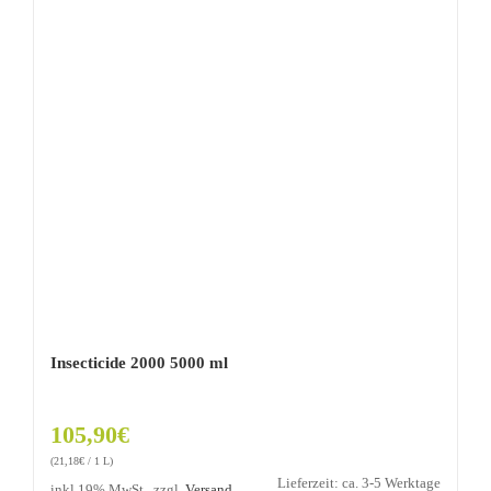
Insecticide 2000 5000 ml
105,90
€
(
21,18
€
/ 1 L)
Lieferzeit: ca. 3-5 Werktage
inkl 19% MwSt., zzgl.
Versand