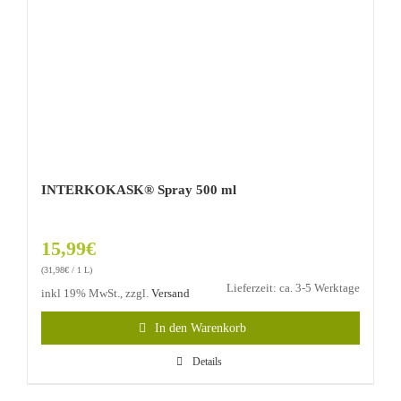
INTERKOKASK® Spray 500 ml
15,99
€
(
31,98
€
/ 1 L)
Lieferzeit: ca. 3-5 Werktage
inkl 19% MwSt., zzgl.
Versand
In den Warenkorb
Details