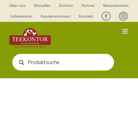
Zum
Über uns
Aktuelles
Züchter
Partner
Messetermine
Inhalt
Infomaterial
Kundenstimmen
Kontakt
springen
Products
search