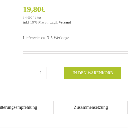
19,80
€
(
44,00
€
/ 1 kg)
inkl 19% MwSt., zzgl.
Versand
Lieferzeit: ca. 3-5 Werktage
IN DEN WARENKORB
Lavalith
Alternative:
450
g
(früher
Mineralith
ütterungsempfehlung
Zusammensetzung
Klinik)
Menge