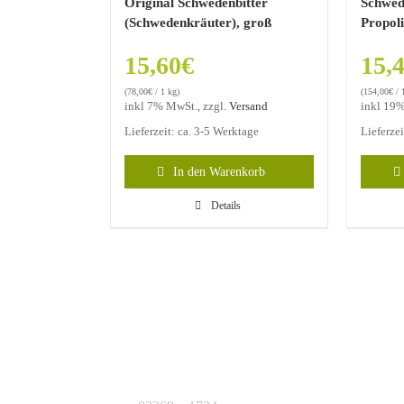
Original Schwedenbitter
Schwed
(Schwedenkräuter), groß
Propol
15,60
€
15,
(
78,00
€
/ 1 kg)
(
154,00
€
/ 
inkl 7% MwSt., zzgl.
Versand
inkl 19%
Lieferzeit: ca. 3-5 Werktage
Lieferze
In den Warenkorb
Details
KONTAKT
J.B. Teekontor e.K.