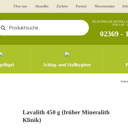
Über uns
Aktuelles
Züchter
Partner
Messetermine
Inf
oducts
TELEFONISCHE BESTELL
VON 9.00 - 
arch
02369 - 
eflügel
Schlag- und Stallhygiene
P
Startse
Lavalith 450 g (früher Mineralith
Klinik)