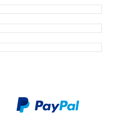
Mail
*
rname
chname