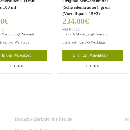
enkräuter Gel mit
Original Schwedenbitter
is 100 ml
(Schwedenkräuter), groß
(Vorteilspack 15+2)
40
€
234,00
€
1 L)
(
68,82
€
/ 1 kg)
 MwSt., zzgl.
Versand
inkl 7% MwSt., zzgl.
Versand
it: ca. 3-5 Werktage
Lieferzeit: ca. 3-5 Werktage
In den Warenkorb
In den Warenkorb
Details
Details
NEUSTE PRODUKTE
N
Broncho-Herbal® für Pferde
Je