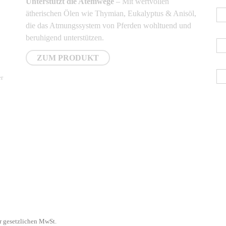
Unterstützt die Atemwege
– Mit wertvollen
E-
ätherischen Ölen wie Thymian, Eukalyptus & Anisöl,
die das Atmungssystem von Pferden wohltuend und
Vo
beruhigend unterstützen.
ZUM PRODUKT
Na
er
er gesetzlichen MwSt.