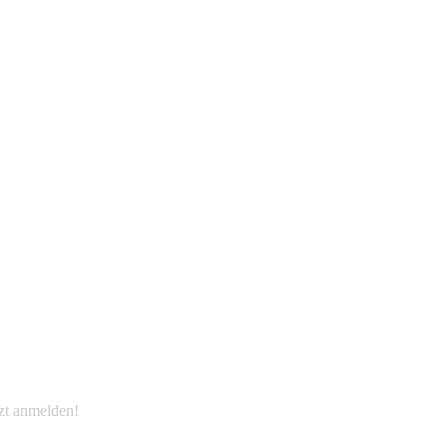
EWSLETTER
tzt anmelden!