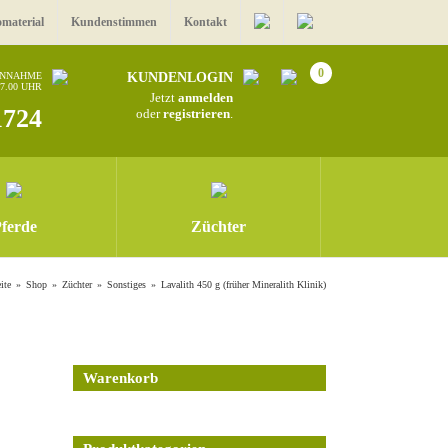
omaterial
Kundenstimmen
Kontakt
0
ANNAHME
KUNDENLOGIN
17.00 UHR
Jetzt
anmelden
1724
oder
registrieren
.
ferde
Züchter
ite
Shop
Züchter
Sonstiges
Lavalith 450 g (früher Mineralith Klinik)
Warenkorb