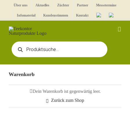
Zum
Über uns
Aktuelles
Züchter
Partner
Messetermine
Inhalt
Infomaterial
Kundenstimmen
Kontakt
springen
Products
search
Warenkorb
Dein Warenkorb ist gegenwärtig leer.
Zurück zum Shop