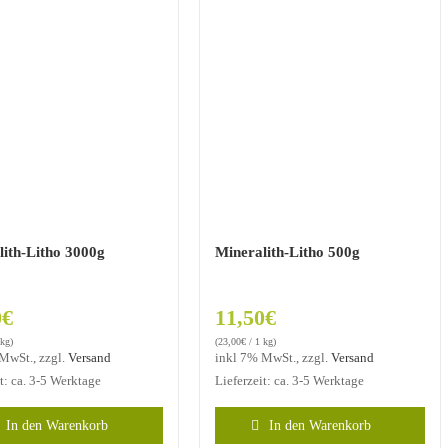
lith-Litho 3000g
Mineralith-Litho 500g
0
€
11,50
€
 kg)
(
23,00
€
/ 1 kg)
MwSt., zzgl.
Versand
inkl 7% MwSt., zzgl.
Versand
it: ca. 3-5 Werktage
Lieferzeit: ca. 3-5 Werktage
In den Warenkorb
In den Warenkorb