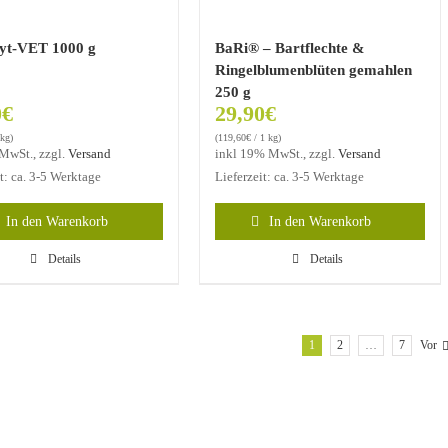
yt-VET 1000 g
BaRi® – Bartflechte &
Ringelblumenblüten gemahlen
250 g
0
€
29,90
€
 kg)
(
119,60
€
/ 1 kg)
MwSt., zzgl.
Versand
inkl 19% MwSt., zzgl.
Versand
it: ca. 3-5 Werktage
Lieferzeit: ca. 3-5 Werktage
In den Warenkorb
In den Warenkorb
Details
Details
1
2
…
7
Vor