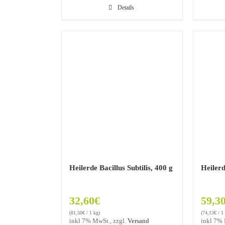
Details
Heilerde Bacillus Subtilis, 400 g
Heilerd
32,60
€
59,3
(
81,50
€
/ 1 kg)
(
74,13
€
/ 1
inkl 7% MwSt., zzgl.
Versand
inkl 7%