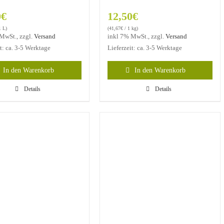
0
€
12,50
€
1 L)
(
41,67
€
/ 1 kg)
MwSt., zzgl.
Versand
inkl 7% MwSt., zzgl.
Versand
it: ca. 3-5 Werktage
Lieferzeit: ca. 3-5 Werktage
In den Warenkorb
In den Warenkorb
Details
Details