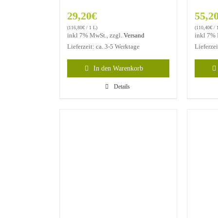
29,20
€
55,2
(
116,80
€
/ 1 L)
(
110,40
€
/ 
inkl 7% MwSt., zzgl.
Versand
inkl 7% 
Lieferzeit: ca. 3-5 Werktage
Lieferze
In den Warenkorb
Details