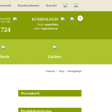
omaterial
Kundenstimmen
Kontakt
0
ANNAHME
KUNDENLOGIN
17.00 UHR
Jetzt
anmelden
1724
oder
registrieren
.
ferde
Züchter
Startseite
Shop
Rassegeflügel
Warenkorb
Produktkategorien