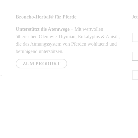
NEUSTE PRODUKTE
N
Broncho-Herbal® für Pferde
Je
Unterstützt die Atemwege
– Mit wertvollen
E-
ätherischen Ölen wie Thymian, Eukalyptus & Anisöl,
die das Atmungssystem von Pferden wohltuend und
Vo
beruhigend unterstützen.
ZUM PRODUKT
Na
er