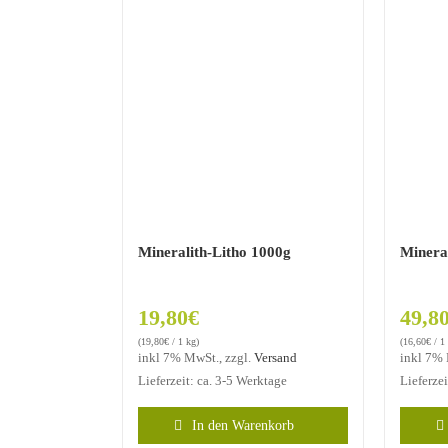
Mineralith-Litho 1000g
Minera
19,80
€
49,8
(
19,80
€
/ 1 kg)
(
16,60
€
/ 1
inkl 7% MwSt., zzgl.
Versand
inkl 7% 
Lieferzeit: ca. 3-5 Werktage
Lieferze
In den Warenkorb