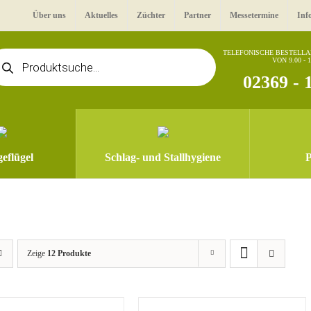
Über uns
Aktuelles
Züchter
Partner
Messetermine
Inf
oducts
TELEFONISCHE BESTELL
VON 9.00 - 
arch
02369 - 
eflügel
Schlag- und Stallhygiene
P
Zeige
12 Produkte