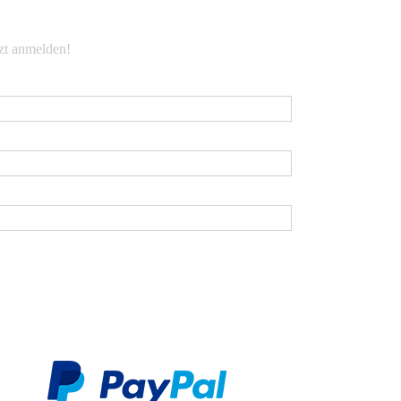
EWSLETTER
tzt anmelden!
Mail
*
rname
chname