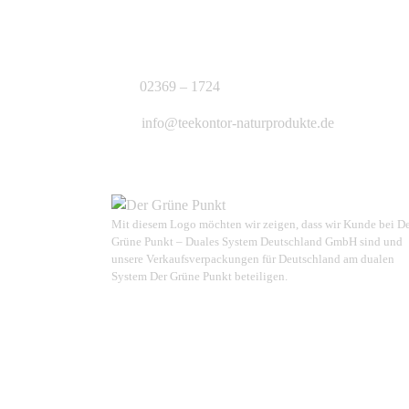
KONTAKT
J.B. Teekontor e.K.
02369 – 1724
info@teekontor-naturprodukte.de
Mit diesem Logo möchten wir zeigen, dass wir Kunde bei D
Grüne Punkt – Duales System Deutschland GmbH sind und
unsere Verkaufsverpackungen für Deutschland am dualen
System Der Grüne Punkt beteiligen.