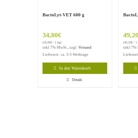
BactoLyt-VET 600 g
BactoL
34,80
€
49,2
(
58,00
€
/ 1 kg)
(
49,20
€
/ 1
inkl 7% MwSt., zzgl.
Versand
inkl 7% 
Lieferzeit: ca. 3-5 Werktage
Lieferze
In den Warenkorb
Details