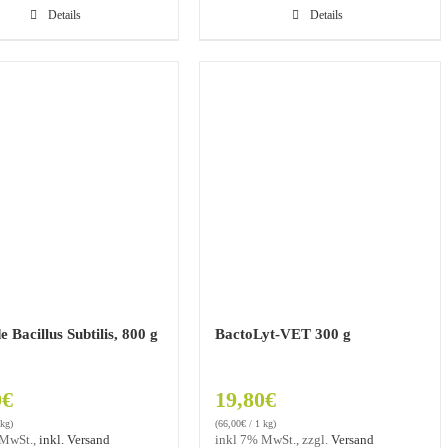
Details
Details
e Bacillus Subtilis, 800 g
BactoLyt-VET 300 g
0
€
19,80
€
 kg)
(
66,00
€
/ 1 kg)
 MwSt.,
inkl. Versand
inkl 7% MwSt., zzgl.
Versand