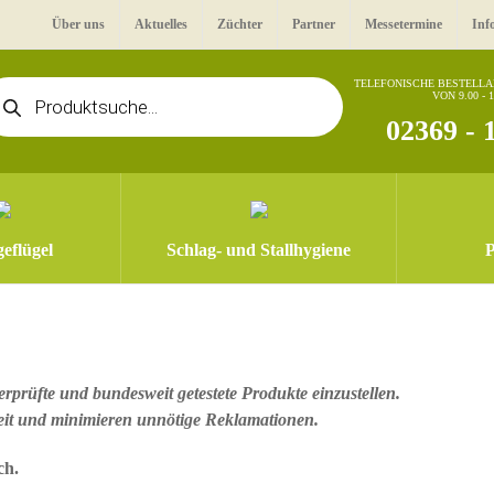
Über uns
Aktuelles
Züchter
Partner
Messetermine
Inf
oducts
TELEFONISCHE BESTELL
VON 9.00 - 
arch
02369 - 
eflügel
Schlag- und Stallhygiene
P
rprüfte und bundesweit getestete Produkte einzustellen.
eit und minimieren unnötige Reklamationen.
ch.