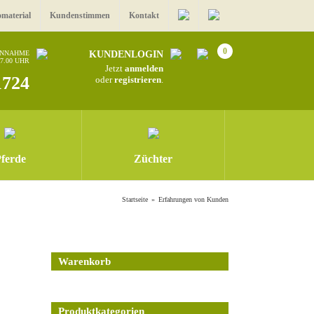
omaterial
Kundenstimmen
Kontakt
0
ANNAHME
KUNDENLOGIN
17.00 UHR
Jetzt
anmelden
1724
oder
registrieren
.
ferde
Züchter
Startseite
Erfahrungen von Kunden
Warenkorb
Produktkategorien