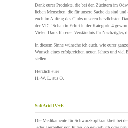
Dank eurer Produkte, die bei den Züchtern im Odw.
lieben Menschen, die für unsere Sache da sind und 
euch im Auftrag des Clubs unseren herzlichsten Dan
der VDT Schau in Erfurt in der Kategorie 4 geword
Vielen Dank für euer Verständnis für Nachzügler, d
In diesem Sinne wünsche ich euch, wie eurer ganzen
Wunsch eines erfolgreichen neuen Jahres und viel E
stellen.
Herzlich euer
H.-W. L. aus O.
SoftAcid IV+E
Die Medikamente für Schwarzkopfkrankheit bei de
Jeder Tierhalter von Puten, ob gewerblich oder priv