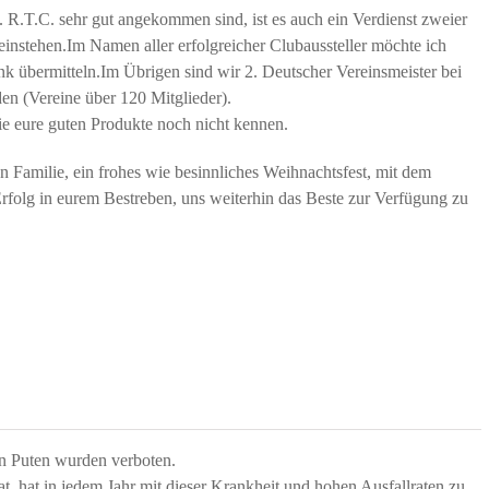
 R.T.C. sehr gut angekommen sind, ist es auch ein Verdienst zweier
einstehen.Im Namen aller erfolgreicher Clubaussteller möchte ich
k übermitteln.Im Übrigen sind wir 2. Deutscher Vereinsmeister bei
en (Vereine über 120 Mitglieder).
ie eure guten Produkte noch nicht kennen.
 Familie, ein frohes wie besinnliches Weihnachtsfest, mit dem
rfolg in eurem Bestreben, uns weiterhin das Beste zur Verfügung zu
n Puten wurden verboten.
at, hat in jedem Jahr mit dieser Krankheit und hohen Ausfallraten zu