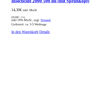
Insecticide 2000 500 ml (mit Sprühkopf)
14,30
€
inkl. MwSt
(
28,60
€
/ 1 L)
inkl 19% MwSt., zzgl.
Versand
Lieferzeit: ca. 3-5 Werktage
In den Warenkorb
Details