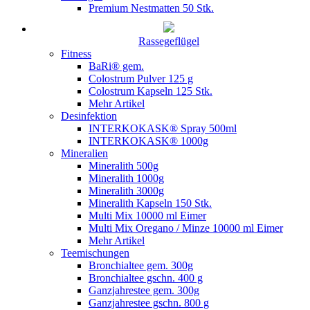
Premium Nestmatten 50 Stk.
Rassegeflügel
Fitness
BaRi® gem.
Colostrum Pulver 125 g
Colostrum Kapseln 125 Stk.
Mehr Artikel
Desinfektion
INTERKOKASK® Spray 500ml
INTERKOKASK® 1000g
Mineralien
Mineralith 500g
Mineralith 1000g
Mineralith 3000g
Mineralith Kapseln 150 Stk.
Multi Mix 10000 ml Eimer
Multi Mix Oregano / Minze 10000 ml Eimer
Mehr Artikel
Teemischungen
Bronchialtee gem. 300g
Bronchialtee gschn. 400 g
Ganzjahrestee gem. 300g
Ganzjahrestee gschn. 800 g