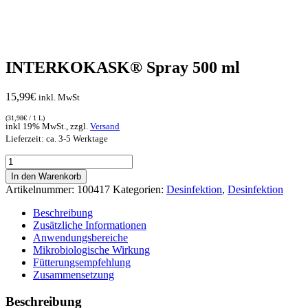
INTERKOKASK® Spray 500 ml
15,99
€
inkl. MwSt
(
31,98
€
/ 1 L)
inkl 19% MwSt., zzgl.
Versand
Lieferzeit: ca. 3-5 Werktage
INTERKOKASK®
Spray
In den Warenkorb
500
Artikelnummer:
100417
Kategorien:
Desinfektion
,
Desinfektion
ml
Menge
Beschreibung
Zusätzliche Informationen
Anwendungsbereiche
Mikrobiologische Wirkung
Fütterungsempfehlung
Zusammensetzung
Beschreibung