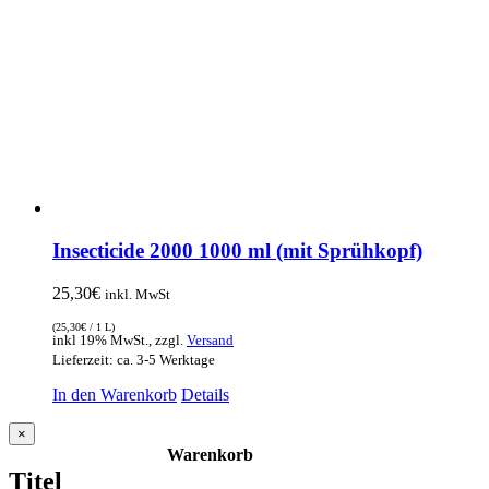
Insecticide 2000 1000 ml (mit Sprühkopf)
25,30
€
inkl. MwSt
(
25,30
€
/ 1 L)
inkl 19% MwSt., zzgl.
Versand
Lieferzeit: ca. 3-5 Werktage
In den Warenkorb
Details
Close
×
product
Warenkorb
quick
Titel
view