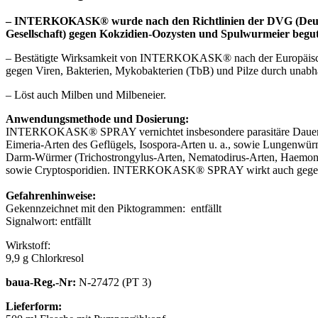
– INTERKOKASK® wurde nach den Richtlinien der DVG (Deuts
Gesellschaft) gegen Kokzidien-Oozysten und Spulwurmeier beguta
– Bestätigte Wirksamkeit von INTERKOKASK® nach der Europäisch
gegen Viren, Bakterien, Mykobakterien (TbB) und Pilze durch unabh
– Löst auch Milben und Milbeneier.
Anwendungsmethode und Dosierung:
INTERKOKASK® SPRAY vernichtet insbesondere parasitäre Dauerf
Eimeria-Arten des Geflügels, Isospora-Arten u. a., sowie Lungenwür
Darm-Würmer (Trichostrongylus-Arten, Nematodirus-Arten, Haemon
sowie Cryptosporidien. INTERKOKASK® SPRAY wirkt auch gegen B
Gefahrenhinweise:
Gekennzeichnet mit den Piktogrammen: entfällt
Signalwort: entfällt
Wirkstoff:
9,9 g Chlorkresol
baua-Reg.-Nr:
N-27472 (PT 3)
Lieferform: