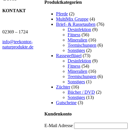
Produktkategorien
KONTAKT
Pferde
(2)
MultiMix Gruppe
(4)
J.B. Teekontor e.K.
Brief- & Rassetauben
(76)
Desinfektion
(9)
02369 – 1724
Fitness
(56)
Mineralien
(16)
info@teekontor-
Teemischungen
(6)
naturprodukte.de
Sonstiges
(2)
Rassegeflügel
(73)
Desinfektion
(9)
Fitness
(54)
Mineralien
(16)
Teemischungen
(6)
Sonstiges
(1)
Züchter
(16)
Bücher / DVD
(2)
Sonstiges
(13)
Gutscheine
(3)
Kundenkonto
E-Mail Adresse