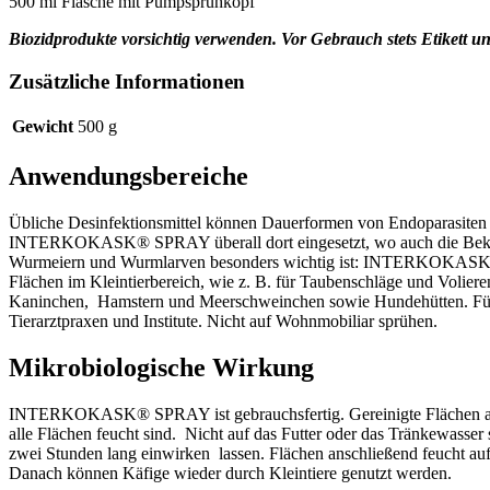
500 ml Flasche mit Pumpsprühkopf
Biozidprodukte vorsichtig verwenden. Vor Gebrauch stets Etikett u
Zusätzliche Informationen
Gewicht
500 g
Anwendungsbereiche
Übliche Desinfektionsmittel können Dauerformen von Endoparasiten 
INTERKOKASK® SPRAY überall dort eingesetzt, wo auch die Bek
Wurmeiern und Wurmlarven besonders wichtig ist: INTERKOKASK®
Flächen im Kleintierbereich, wie z. B. für Taubenschläge und Voliere
Kaninchen, Hamstern und Meerschweinchen sowie Hundehütten. Für d
Tierarztpraxen und Institute. Nicht auf Wohnmobiliar sprühen.
Mikrobiologische Wirkung
INTERKOKASK® SPRAY ist gebrauchsfertig. Gereinigte Flächen aus
alle Flächen feucht sind. Nicht auf das Futter oder das Tränke
zwei Stunden lang einwirken lassen. Flächen anschließend feucht au
Danach können Käfige wieder durch Kleintiere genutzt werden.