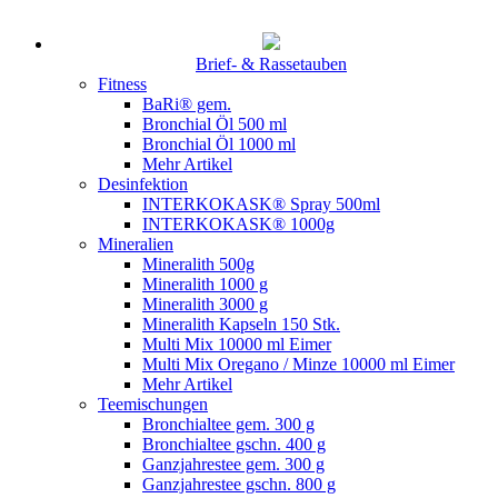
Brief- & Rassetauben
Fitness
BaRi® gem.
Bronchial Öl 500 ml
Bronchial Öl 1000 ml
Mehr Artikel
Desinfektion
INTERKOKASK® Spray 500ml
INTERKOKASK® 1000g
Mineralien
Mineralith 500g
Mineralith 1000 g
Mineralith 3000 g
Mineralith Kapseln 150 Stk.
Multi Mix 10000 ml Eimer
Multi Mix Oregano / Minze 10000 ml Eimer
Mehr Artikel
Teemischungen
Bronchialtee gem. 300 g
Bronchialtee gschn. 400 g
Ganzjahrestee gem. 300 g
Ganzjahrestee gschn. 800 g