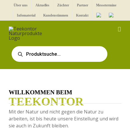
Zum
Über uns
Aktuelles
Züchter
Partner
Messetermine
Inhalt
Infomaterial
Kundenstimmen
Kontakt
springen
Products
search
WILLKOMMEN BEIM
TEEKONTOR
Mit der Natur und nicht gegen die Natur zu
arbeiten, ist bis heute unsere Einstellung und wird
sie auch in Zukunft bleiben.