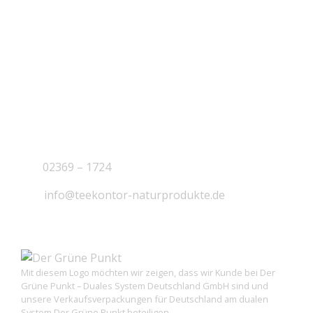
KONTAKT
J.B. Teekontor e.K.
02369 – 1724
info@teekontor-naturprodukte.de
Mit diesem Logo möchten wir zeigen, dass wir Kunde bei Der
Grüne Punkt – Duales System Deutschland GmbH sind und
unsere Verkaufsverpackungen für Deutschland am dualen
System Der Grüne Punkt beteiligen.