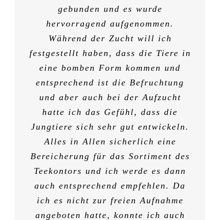
haben ein super Gefieder. Muß dazu
Beratung. Die verstehen was von
passt und es ist eine gutes Team.
positiv angetan von Ihrem Stand
Ich werde es weiter empfehlen!
Auftrag des Clubs unseren
eine optimale, naturnahe
gebunden und es wurde
sagen das ich nicht auf Chemie
herzlichsten Dank übermitteln.
hervorragend aufgenommen.
der Taubenzucht und der
Versorgung unserer
dort.
H. K. (Facebook Bewertung)
E. B. (Facebook Bewertung)
Verkehrtflügelkröpfer. Über das
Während der Zucht will ich
Versorgung der Tiere!!!!
stehe.
B. R. (Facebook Bewertung)
B.M.
festgestellt haben, dass die Tiere in
ganze Jahr top gesunde und vitale
H.-W. L. aus O.
L.S.
Tauben und unsere Erfolge in der
eine bomben Form kommen und
K. T. (Facebook Bewertung)
S. O. (Facebook Bewertung)
entsprechend ist die Befruchtung
Zucht und Ausstellung sind das
beste Argument für Ihre Produkte!
und aber auch bei der Aufzucht
hatte ich das Gefühl, dass die
Jungtiere sich sehr gut entwickeln.
P. M. (Facebook Bewertung)
Alles in Allen sicherlich eine
Bereicherung für das Sortiment des
Teekontors und ich werde es dann
auch entsprechend empfehlen. Da
ich es nicht zur freien Aufnahme
angeboten hatte, konnte ich auch