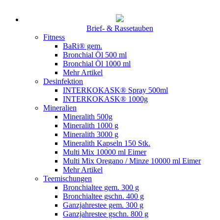
Brief- & Rassetauben
Fitness
BaRi® gem.
Bronchial Öl 500 ml
Bronchial Öl 1000 ml
Mehr Artikel
Desinfektion
INTERKOKASK® Spray 500ml
INTERKOKASK® 1000g
Mineralien
Mineralith 500g
Mineralith 1000 g
Mineralith 3000 g
Mineralith Kapseln 150 Stk.
Multi Mix 10000 ml Eimer
Multi Mix Oregano / Minze 10000 ml Eimer
Mehr Artikel
Teemischungen
Bronchialtee gem. 300 g
Bronchialtee gschn. 400 g
Ganzjahrestee gem. 300 g
Ganzjahrestee gschn. 800 g