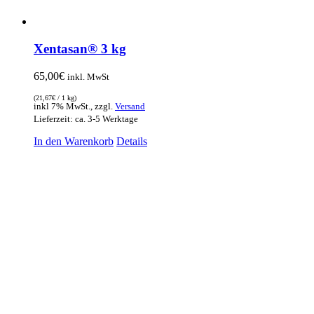
Xentasan® 3 kg
65,00
€
inkl. MwSt
(
21,67
€
/ 1 kg)
inkl 7% MwSt., zzgl.
Versand
Lieferzeit: ca. 3-5 Werktage
In den Warenkorb
Details