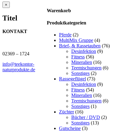
Close
×
product
Warenkorb
quick
Titel
view
Produktkategorien
KONTAKT
Pferde
(2)
MultiMix Gruppe
(4)
J.B. Teekontor e.K.
Brief- & Rassetauben
(76)
Desinfektion
(9)
02369 – 1724
Fitness
(56)
Mineralien
(16)
info@teekontor-
Teemischungen
(6)
naturprodukte.de
Sonstiges
(2)
Rassegeflügel
(73)
Desinfektion
(9)
Fitness
(54)
Mineralien
(16)
Teemischungen
(6)
Sonstiges
(1)
Züchter
(16)
Bücher / DVD
(2)
Sonstiges
(13)
Gutscheine
(3)