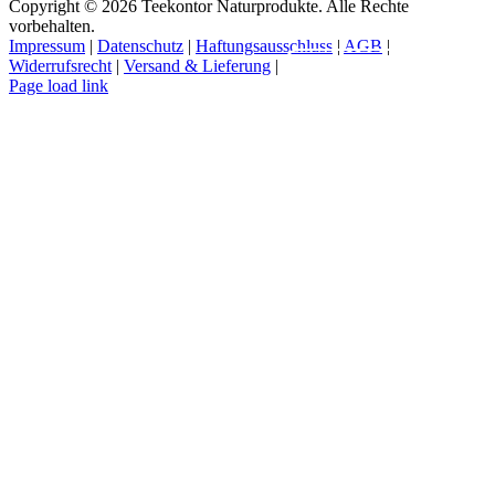
Copyright © 2026 Teekontor Naturprodukte. Alle Rechte
vorbehalten.
Impressum
|
Datenschutz
|
Haftungsausschluss
|
AGB
|
Widerrufsrecht
|
Versand & Lieferung
|
Vertrag widerrufen
Page load link
Nach
oben