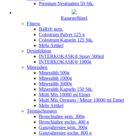
Premium Nestmatten 50 Stk.
Rassegeflügel
Fitness
BaRi® gem.
Colostrum Pulver 125 g
Colostrum Kapseln 125 Stk.
Mehr Artikel
Desinfektion
INTERKOKASK® Spray 500ml
INTERKOKASK® 1000g
Mineralien
Mineralith 500g
Mineralith 1000g
Mineralith 3000g
Mineralith Kapseln 150 Stk.
Multi Mix 10000 ml Eimer
Multi Mix Oregano / Minze 10000 ml Eimer
Mehr Artikel
Teemischungen
Bronchialtee gem. 300g
Bronchialtee gschn. 400 g
Ganzjahrestee gem. 300g
Ganzjahrestee gschn. 800 g