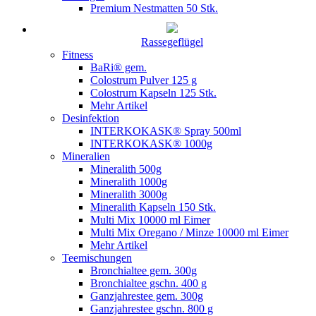
Premium Nestmatten 50 Stk.
Rassegeflügel
Fitness
BaRi® gem.
Colostrum Pulver 125 g
Colostrum Kapseln 125 Stk.
Mehr Artikel
Desinfektion
INTERKOKASK® Spray 500ml
INTERKOKASK® 1000g
Mineralien
Mineralith 500g
Mineralith 1000g
Mineralith 3000g
Mineralith Kapseln 150 Stk.
Multi Mix 10000 ml Eimer
Multi Mix Oregano / Minze 10000 ml Eimer
Mehr Artikel
Teemischungen
Bronchialtee gem. 300g
Bronchialtee gschn. 400 g
Ganzjahrestee gem. 300g
Ganzjahrestee gschn. 800 g