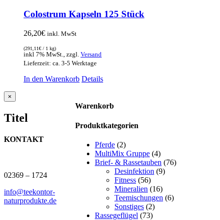
Colostrum Kapseln 125 Stück
26,20
€
inkl. MwSt
(
291,11
€
/ 1 kg)
inkl 7% MwSt., zzgl.
Versand
Lieferzeit: ca. 3-5 Werktage
In den Warenkorb
Details
Close
×
product
Warenkorb
quick
Titel
view
Produktkategorien
KONTAKT
Pferde
(2)
MultiMix Gruppe
(4)
J.B. Teekontor e.K.
Brief- & Rassetauben
(76)
Desinfektion
(9)
02369 – 1724
Fitness
(56)
Mineralien
(16)
info@teekontor-
Teemischungen
(6)
naturprodukte.de
Sonstiges
(2)
Rassegeflügel
(73)