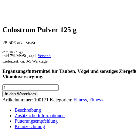
Colostrum Pulver 125 g
28,50
€
inkl. MwSt
(
237,50
€
/ 1 kg)
inkl 7% MwSt., zzgl.
Versand
Lieferzeit: ca. 3-5 Werktage
Ergänzungsfuttermittel für Tauben, Vögel und sonstiges Ziergeflü
Vitaminversorgung.
Colostrum
Pulver
In den Warenkorb
125
Artikelnummer:
100171
Kategorien:
Fitness
,
Fitness
g
Menge
Beschreibung
Zusätzliche Informationen
Fütterungsempfehlung
Kennzeichnung