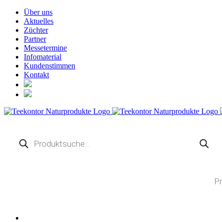
Zum
Über uns
Inhalt
Aktuelles
springen
Züchter
Partner
Messetermine
Infomaterial
Kundenstimmen
Kontakt
Products
TELEFONISCHE BES
VON 9.
search
02369 
Products
search