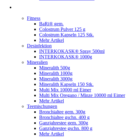
Fitness
BaRi® gem.
Colostrum Pulver 125 g
Colostrum Kapseln 125 Stk.
Mehr Artikel
Desinfektion
INTERKOKASK® Spray 500ml
INTERKOKASK® 1000g
Mineralien
Mineralith 500g
Mineralith 1000g
Mineralith 3000g
Mineralith Kapseln 150 Stk.
Multi Mix 10000 ml Eimer
Multi Mix Oregano / Minze 10000 ml Eimer
Mehr Artikel
Teemischungen
Bronchialtee gem. 300g
Bronchialtee gschn. 400 g
Ganzjahrestee gem. 300g
Ganzjahrestee gschn. 800 g
Mehr Artikel