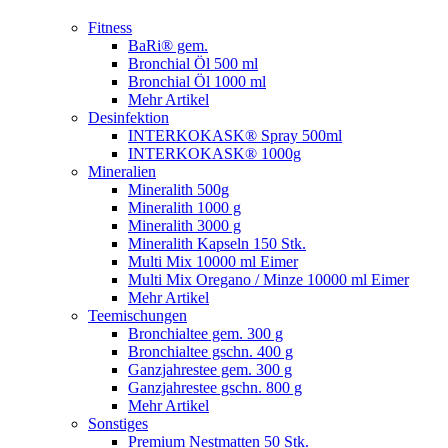
Fitness
BaRi® gem.
Bronchial Öl 500 ml
Bronchial Öl 1000 ml
Mehr Artikel
Desinfektion
INTERKOKASK® Spray 500ml
INTERKOKASK® 1000g
Mineralien
Mineralith 500g
Mineralith 1000 g
Mineralith 3000 g
Mineralith Kapseln 150 Stk.
Multi Mix 10000 ml Eimer
Multi Mix Oregano / Minze 10000 ml Eimer
Mehr Artikel
Teemischungen
Bronchialtee gem. 300 g
Bronchialtee gschn. 400 g
Ganzjahrestee gem. 300 g
Ganzjahrestee gschn. 800 g
Mehr Artikel
Sonstiges
Premium Nestmatten 50 Stk.