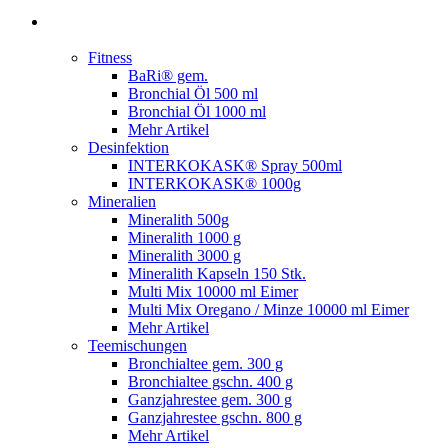
Fitness
BaRi® gem.
Bronchial Öl 500 ml
Bronchial Öl 1000 ml
Mehr Artikel
Desinfektion
INTERKOKASK® Spray 500ml
INTERKOKASK® 1000g
Mineralien
Mineralith 500g
Mineralith 1000 g
Mineralith 3000 g
Mineralith Kapseln 150 Stk.
Multi Mix 10000 ml Eimer
Multi Mix Oregano / Minze 10000 ml Eimer
Mehr Artikel
Teemischungen
Bronchialtee gem. 300 g
Bronchialtee gschn. 400 g
Ganzjahrestee gem. 300 g
Ganzjahrestee gschn. 800 g
Mehr Artikel