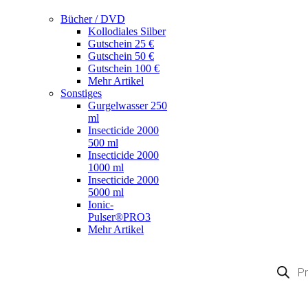
Bücher / DVD
Kollodiales Silber
Gutschein 25 €
Gutschein 50 €
Gutschein 100 €
Mehr Artikel
Sonstiges
Gurgelwasser 250
ml
Insecticide 2000
500 ml
Insecticide 2000
1000 ml
Insecticide 2000
5000 ml
Ionic-
Pulser®PRO3
Mehr Artikel
Products
search