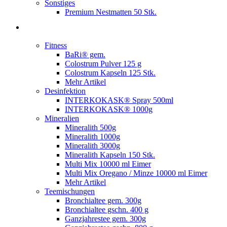
Sonstiges
Premium Nestmatten 50 Stk.
Fitness
BaRi® gem.
Colostrum Pulver 125 g
Colostrum Kapseln 125 Stk.
Mehr Artikel
Desinfektion
INTERKOKASK® Spray 500ml
INTERKOKASK® 1000g
Mineralien
Mineralith 500g
Mineralith 1000g
Mineralith 3000g
Mineralith Kapseln 150 Stk.
Multi Mix 10000 ml Eimer
Multi Mix Oregano / Minze 10000 ml Eimer
Mehr Artikel
Teemischungen
Bronchialtee gem. 300g
Bronchialtee gschn. 400 g
Ganzjahrestee gem. 300g