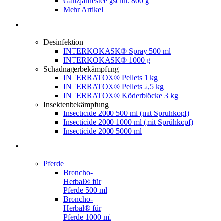
Ganzjahrestee gschn. 800 g
Mehr Artikel
Desinfektion
INTERKOKASK® Spray 500 ml
INTERKOKASK® 1000 g
Schadnagerbekämpfung
INTERRATOX® Pellets 1 kg
INTERRATOX® Pellets 2,5 kg
INTERRATOX® Köderblöcke 3 kg
Insektenbekämpfung
Insecticide 2000 500 ml (mit Sprühkopf)
Insecticide 2000 1000 ml (mit Sprühkopf)
Insecticide 2000 5000 ml
Pferde
Broncho-
Herbal® für
Pferde 500 ml
Broncho-
Herbal® für
Pferde 1000 ml