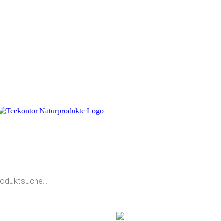
0
TELLANNAHME
KUNDENLOGIN
00 - 17.00 UHR
Jetzt
anmelden
- 1724
oder
registrieren
.