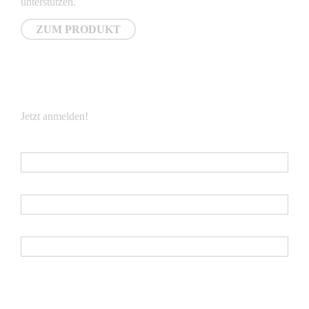
unterstützen.
ZUM PRODUKT
NEWSLETTER
Jetzt anmelden!
E-Mail
*
Vorname
Nachname