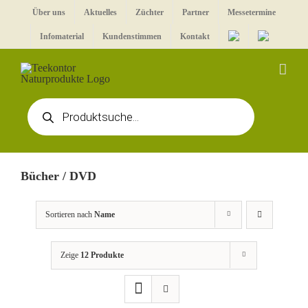
Zum
Über uns
Aktuelles
Züchter
Partner
Messetermine
Inhalt
Infomaterial
Kundenstimmen
Kontakt
springen
Products
search
Bücher / DVD
Sortieren nach
Name
Zeige
12 Produkte