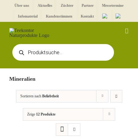
Zum
Über uns
Aktuelles
Züchter
Partner
Messetermine
Inhalt
Infomaterial
Kundenstimmen
Kontakt
springen
Products
search
Mineralien
Sortieren nach
Beliebtheit
Zeige
12 Produkte