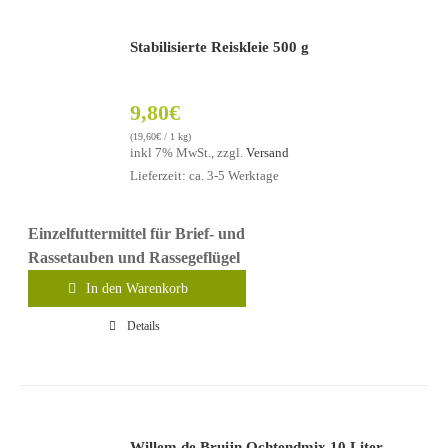
Stabilisierte Reiskleie 500 g
9,80
€
(
19,60
€
/ 1 kg)
inkl 7% MwSt., zzgl.
Versand
Lieferzeit: ca. 3-5 Werktage
Einzelfuttermittel für Brief- und
Rassetauben und Rassegeflügel
In den Warenkorb
Details
Willem de Bruijn Ochtendmix 10 Liter