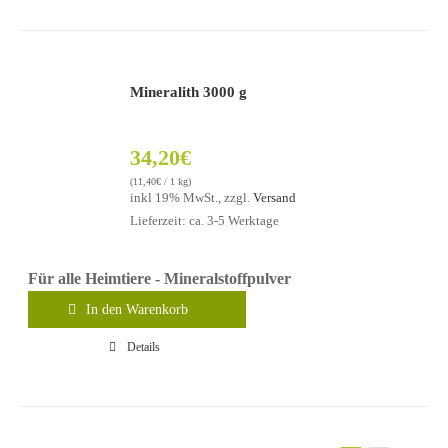
Mineralith 3000 g
34,20
€
(
11,40
€
/ 1 kg)
inkl 19% MwSt., zzgl.
Versand
Lieferzeit: ca. 3-5 Werktage
Für alle Heimtiere - Mineralstoffpulver
In den Warenkorb
Details