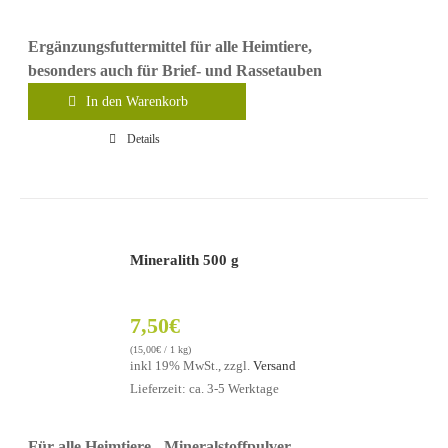
Ergänzungsfuttermittel für alle Heimtiere,
besonders auch für Brief- und Rassetauben
In den Warenkorb
Details
Mineralith 500 g
7,50
€
(
15,00
€
/ 1 kg)
inkl 19% MwSt., zzgl.
Versand
Lieferzeit: ca. 3-5 Werktage
Für alle Heimtiere - Mineralstoffpulver