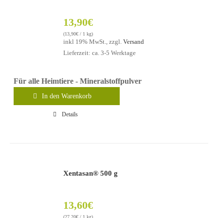
13,90
€
(
13,90
€
/ 1 kg)
inkl 19% MwSt., zzgl.
Versand
Lieferzeit: ca. 3-5 Werktage
Für alle Heimtiere - Mineralstoffpulver
In den Warenkorb
Details
Xentasan® 500 g
13,60
€
(
27,20
€
/ 1 kg)