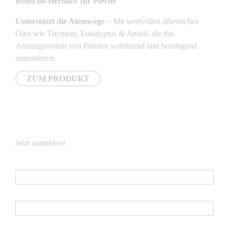
Broncho-Herbal® für Pferde
Unterstützt die Atemwege
– Mit wertvollen ätherischen
Ölen wie Thymian, Eukalyptus & Anisöl, die das
Atmungssystem von Pferden wohltuend und beruhigend
unterstützen.
ZUM PRODUKT
NEWSLETTER
Jetzt anmelden!
E-Mail
*
Vorname
Nachname