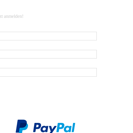
EWSLETTER
tzt anmelden!
Mail
*
rname
chname