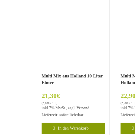
Multi Mix aus Holland 10 Liter
Multi 
Eimer
Hollan
21,30
€
22,9
(
2,13
€
/ 1 L)
(
2,29
€
/ 1 L
inkl 7% MwSt., zzgl.
Versand
inkl 7% 
Lieferzeit: sofort lieferbar
Lieferzei
In den Warenkorb