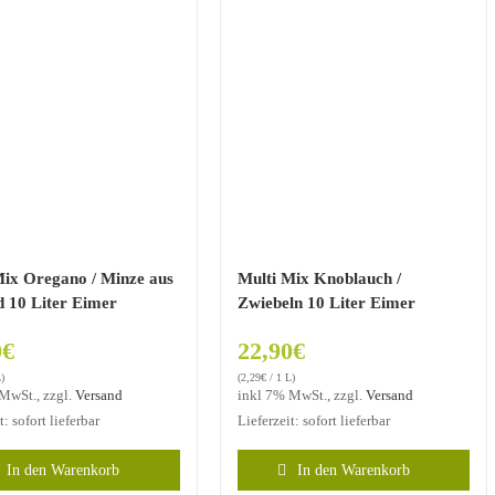
Mix Oregano / Minze aus
Multi Mix Knoblauch /
d 10 Liter Eimer
Zwiebeln 10 Liter Eimer
0
€
22,90
€
)
(
2,29
€
/ 1 L)
MwSt., zzgl.
Versand
inkl 7% MwSt., zzgl.
Versand
t: sofort lieferbar
Lieferzeit: sofort lieferbar
In den Warenkorb
In den Warenkorb