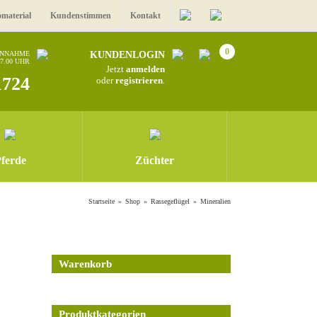
omaterial
Kundenstimmen
Kontakt
0
ANNAHME
KUNDENLOGIN
17.00 UHR
Jetzt
anmelden
1724
oder
registrieren
.
ferde
Züchter
Startseite
Shop
Rassegeflügel
Mineralien
Warenkorb
Produktkategorien