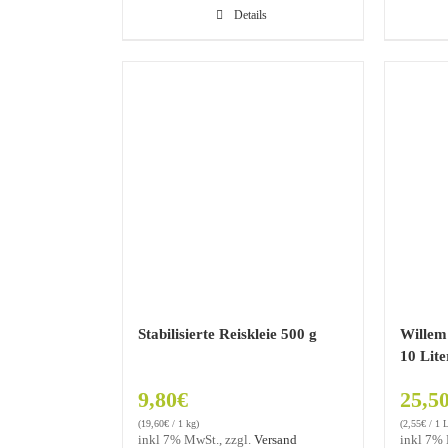
Details
Stabilisierte Reiskleie 500 g
Willem
10 Lite
9,80
€
25,5
(
19,60
€
/ 1 kg)
(
2,55
€
/ 1 L
inkl 7% MwSt., zzgl.
Versand
inkl 7% 