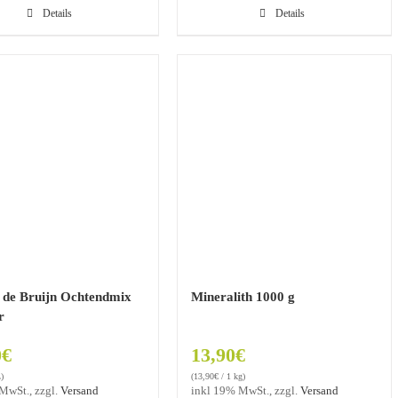
Details
Details
 de Bruijn Ochtendmix
Mineralith 1000 g
r
0
€
13,90
€
)
(
13,90
€
/ 1 kg)
MwSt., zzgl.
Versand
inkl 19% MwSt., zzgl.
Versand