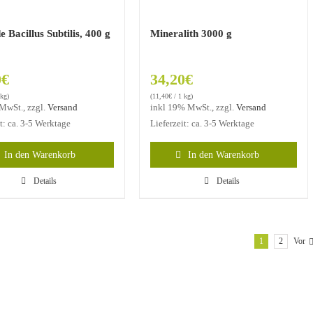
e Bacillus Subtilis, 400 g
Mineralith 3000 g
0
€
34,20
€
 kg)
(
11,40
€
/ 1 kg)
MwSt., zzgl.
Versand
inkl 19% MwSt., zzgl.
Versand
it: ca. 3-5 Werktage
Lieferzeit: ca. 3-5 Werktage
In den Warenkorb
In den Warenkorb
Details
Details
1
2
Vor