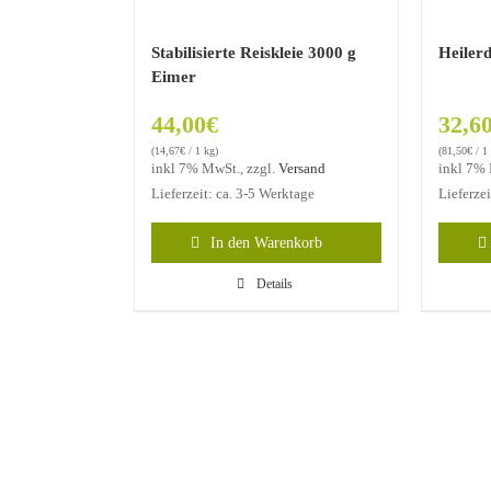
Stabilisierte Reiskleie 3000 g
Heilerd
Eimer
44,00
€
32,6
(
14,67
€
/ 1 kg)
(
81,50
€
/ 1
inkl 7% MwSt., zzgl.
Versand
inkl 7% 
Lieferzeit: ca. 3-5 Werktage
Lieferze
In den Warenkorb
Details