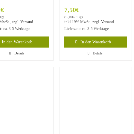
0
€
7,50
€
 kg)
(
15,00
€
/ 1 kg)
MwSt., zzgl.
Versand
inkl 19% MwSt., zzgl.
Versand
it: ca. 3-5 Werktage
Lieferzeit: ca. 3-5 Werktage
In den Warenkorb
In den Warenkorb
Details
Details