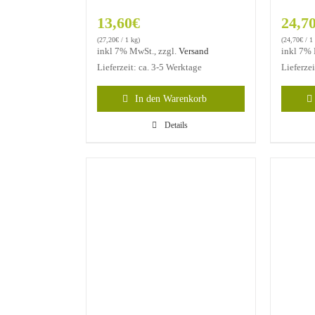
13,60
€
24,7
(
27,20
€
/ 1 kg)
(
24,70
€
/ 1
inkl 7% MwSt., zzgl.
Versand
inkl 7% 
Lieferzeit: ca. 3-5 Werktage
Lieferze
In den Warenkorb
Details