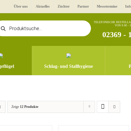
Über uns
Aktuelles
Züchter
Partner
Messetermine
Inf
oducts
TELEFONISCHE BESTELL
VON 9.00 - 
arch
02369 - 
eflügel
Schlag- und Stallhygiene
P
Zeige
12 Produkte