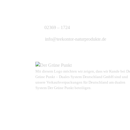
KONTAKT
J.B. Teekontor e.K.
02369 – 1724
info@teekontor-naturprodukte.de
Mit diesem Logo möchten wir zeigen, dass wir Kunde bei D
Grüne Punkt – Duales System Deutschland GmbH sind und
unsere Verkaufsverpackungen für Deutschland am dualen
System Der Grüne Punkt beteiligen.