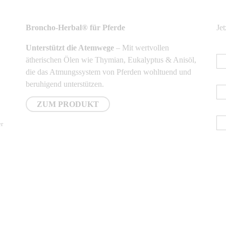
NEUSTE PRODUKTE
N
Broncho-Herbal® für Pferde
Je
Unterstützt die Atemwege
– Mit wertvollen
E-
ätherischen Ölen wie Thymian, Eukalyptus & Anisöl,
die das Atmungssystem von Pferden wohltuend und
Vo
beruhigend unterstützen.
ZUM PRODUKT
Na
er