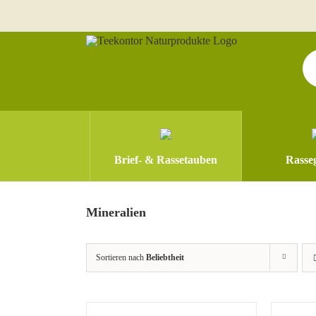
Zum
Inhalt
springen
Pr
se
Brief- & Rassetauben
Rasseg
Mineralien
Sortieren nach
Beliebtheit