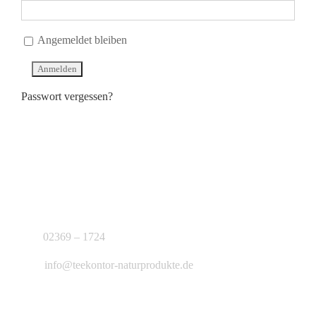
Angemeldet bleiben
Passwort vergessen?
KONTAKT
J.B. Teekontor e.K.
02369 – 1724
info@teekontor-naturprodukte.de