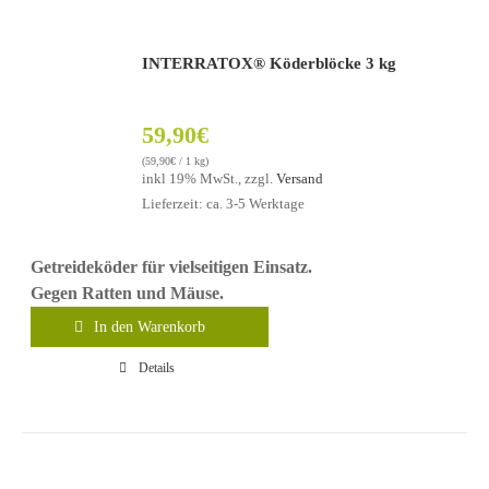
INTERRATOX® Köderblöcke 3 kg
59,90
€
(
59,90
€
/ 1 kg)
inkl 19% MwSt., zzgl.
Versand
Lieferzeit: ca. 3-5 Werktage
Getreideköder für vielseitigen Einsatz.
Gegen Ratten und Mäuse.
In den Warenkorb
Details