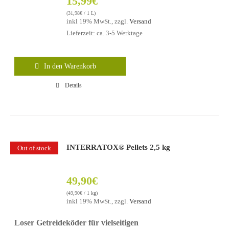
15,99
€
(
31,98
€
/ 1 L)
inkl 19% MwSt., zzgl.
Versand
Lieferzeit: ca. 3-5 Werktage
In den Warenkorb
Details
INTERRATOX® Pellets 2,5 kg
Out of stock
49,90
€
(
49,90
€
/ 1 kg)
inkl 19% MwSt., zzgl.
Versand
Loser Getreideköder für vielseitigen