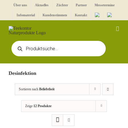
Zum
Über uns
Aktuelles
Züchter
Partner
Messetermine
Inhalt
Infomaterial
Kundenstimmen
Kontakt
springen
Products
search
Desinfektion
Sortieren nach
Beliebtheit
Zeige
12 Produkte