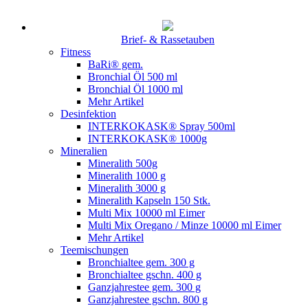
Brief- & Rassetauben
Fitness
BaRi® gem.
Bronchial Öl 500 ml
Bronchial Öl 1000 ml
Mehr Artikel
Desinfektion
INTERKOKASK® Spray 500ml
INTERKOKASK® 1000g
Mineralien
Mineralith 500g
Mineralith 1000 g
Mineralith 3000 g
Mineralith Kapseln 150 Stk.
Multi Mix 10000 ml Eimer
Multi Mix Oregano / Minze 10000 ml Eimer
Mehr Artikel
Teemischungen
Bronchialtee gem. 300 g
Bronchialtee gschn. 400 g
Ganzjahrestee gem. 300 g
Ganzjahrestee gschn. 800 g