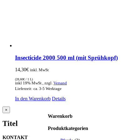
Insecticide 2000 500 ml (mit Sprühkopf)
14,30
€
inkl. MwSt
(
28,60
€
/ 1 L)
inkl 19% MwSt., zzgl.
Versand
Lieferzeit: ca. 3-5 Werktage
In den Warenkorb
Details
Close
×
product
Warenkorb
quick
Titel
view
Produktkategorien
KONTAKT