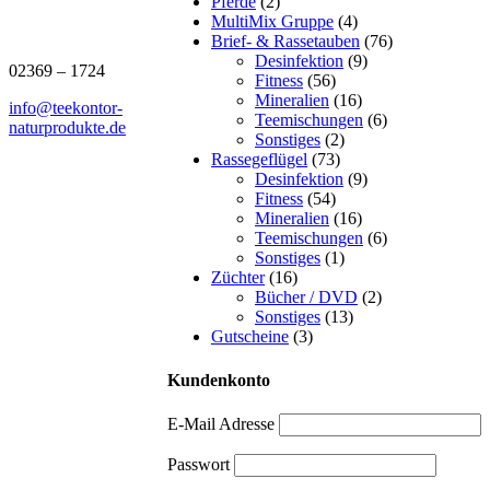
Pferde
(2)
MultiMix Gruppe
(4)
J.B. Teekontor e.K.
Brief- & Rassetauben
(76)
Desinfektion
(9)
02369 – 1724
Fitness
(56)
Mineralien
(16)
info@teekontor-
Teemischungen
(6)
naturprodukte.de
Sonstiges
(2)
Rassegeflügel
(73)
Desinfektion
(9)
Fitness
(54)
Mineralien
(16)
Teemischungen
(6)
Sonstiges
(1)
Züchter
(16)
Bücher / DVD
(2)
Sonstiges
(13)
Gutscheine
(3)
Kundenkonto
E-Mail Adresse
Passwort