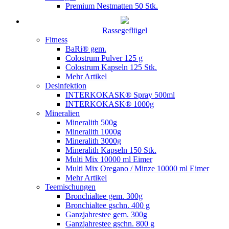
Premium Nestmatten 50 Stk.
Rassegeflügel
Fitness
BaRi® gem.
Colostrum Pulver 125 g
Colostrum Kapseln 125 Stk.
Mehr Artikel
Desinfektion
INTERKOKASK® Spray 500ml
INTERKOKASK® 1000g
Mineralien
Mineralith 500g
Mineralith 1000g
Mineralith 3000g
Mineralith Kapseln 150 Stk.
Multi Mix 10000 ml Eimer
Multi Mix Oregano / Minze 10000 ml Eimer
Mehr Artikel
Teemischungen
Bronchialtee gem. 300g
Bronchialtee gschn. 400 g
Ganzjahrestee gem. 300g
Ganzjahrestee gschn. 800 g