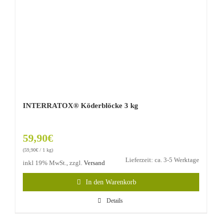
INTERRATOX® Köderblöcke 3 kg
59,90
€
(
59,90
€
/ 1 kg)
Lieferzeit: ca. 3-5 Werktage
inkl 19% MwSt., zzgl.
Versand
In den Warenkorb
Details