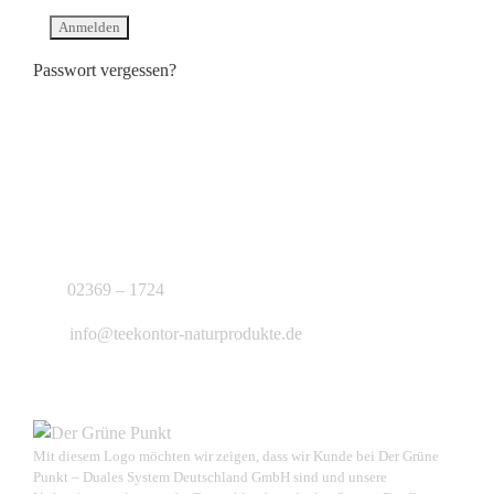
Passwort vergessen?
KONTAKT
J.B. Teekontor e.K.
02369 – 1724
info@teekontor-naturprodukte.de
Mit diesem Logo möchten wir zeigen, dass wir Kunde bei Der Grüne
Punkt – Duales System Deutschland GmbH sind und unsere