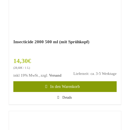
Insecticide 2000 500 ml (mit Sprühkopf)
14,30
€
(
28,60
€
/ 1 L)
Lieferzeit: ca. 3-5 Werktage
inkl 19% MwSt., zzgl.
Versand
In den Warenkorb
Details