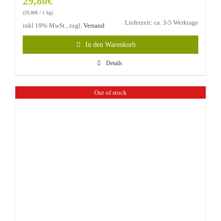
29,80
€
(
29,80
€
/ 1 kg)
Lieferzeit: ca. 3-5 Werktage
inkl 19% MwSt., zzgl.
Versand
In den Warenkorb
Details
Out of stock