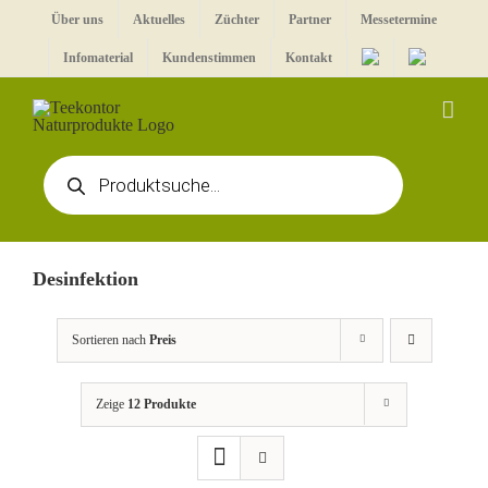
Zum
Über uns
Aktuelles
Züchter
Partner
Messetermine
Inhalt
Infomaterial
Kundenstimmen
Kontakt
springen
Products
search
Desinfektion
Sortieren nach
Preis
Zeige
12 Produkte