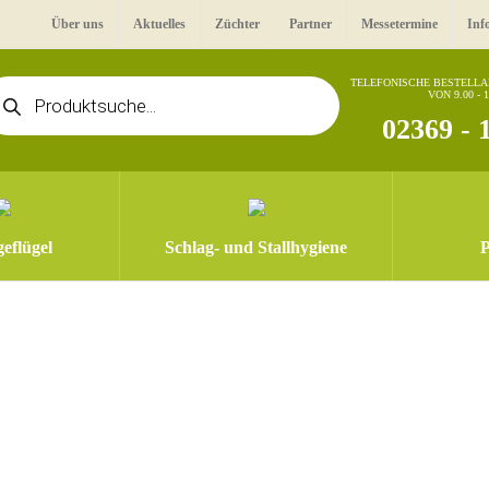
Über uns
Aktuelles
Züchter
Partner
Messetermine
Inf
oducts
TELEFONISCHE BESTELL
VON 9.00 - 
arch
02369 - 
eflügel
Schlag- und Stallhygiene
P