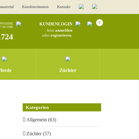
omaterial
Kundenstimmen
Kontakt
0
ANNAHME
KUNDENLOGIN
17.00 UHR
Jetzt
anmelden
1724
oder
registrieren
.
ferde
Züchter
Kategorien
Allgemein (63)
Züchter (57)