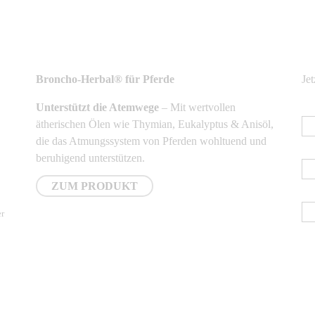
NEUSTE PRODUKTE
N
Broncho-Herbal® für Pferde
Je
Unterstützt die Atemwege
– Mit wertvollen
E-
ätherischen Ölen wie Thymian, Eukalyptus & Anisöl,
die das Atmungssystem von Pferden wohltuend und
Vo
beruhigend unterstützen.
ZUM PRODUKT
Na
er