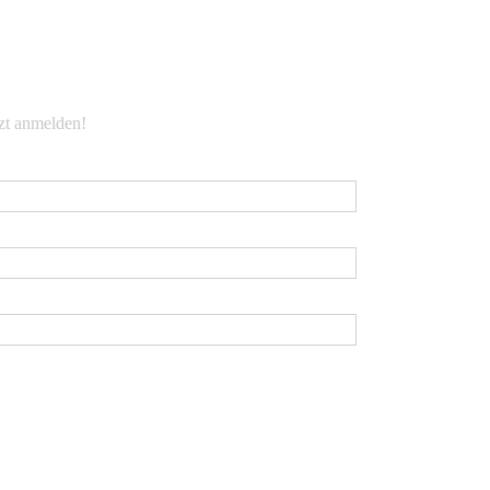
EWSLETTER
tzt anmelden!
Mail
*
rname
chname