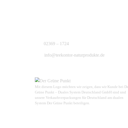
KONTAKT
J.B. Teekontor e.K.
02369 – 1724
info@teekontor-naturprodukte.de
Mit diesem Logo möchten wir zeigen, dass wir Kunde bei D
Grüne Punkt – Duales System Deutschland GmbH sind und
unsere Verkaufsverpackungen für Deutschland am dualen
System Der Grüne Punkt beteiligen.