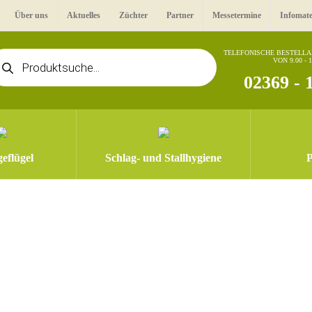
Über uns
Aktuelles
Züchter
Partner
Messetermine
Infomate
oducts
TELEFONISCHE BESTELL
VON 9.00 - 
arch
02369 - 
eflügel
Schlag- und Stallhygiene
P