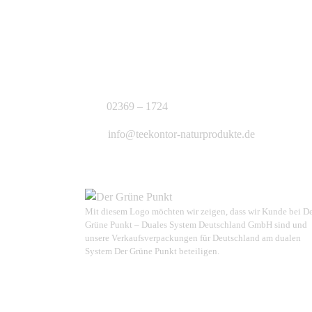
KONTAKT
J.B. Teekontor e.K.
02369 – 1724
info@teekontor-naturprodukte.de
Mit diesem Logo möchten wir zeigen, dass wir Kunde bei D
Grüne Punkt – Duales System Deutschland GmbH sind und
unsere Verkaufsverpackungen für Deutschland am dualen
System Der Grüne Punkt beteiligen.