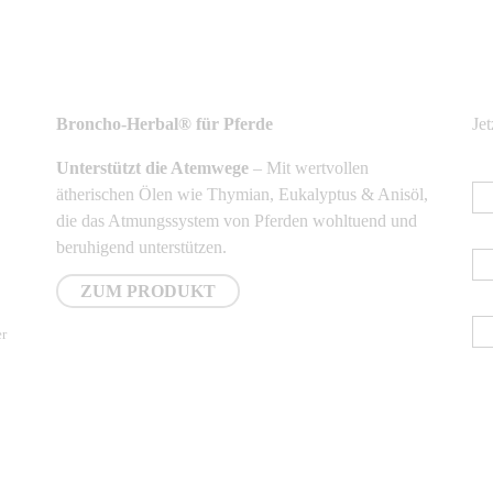
NEUSTE PRODUKTE
N
Broncho-Herbal® für Pferde
Je
Unterstützt die Atemwege
– Mit wertvollen
E-
ätherischen Ölen wie Thymian, Eukalyptus & Anisöl,
die das Atmungssystem von Pferden wohltuend und
Vo
beruhigend unterstützen.
ZUM PRODUKT
Na
er