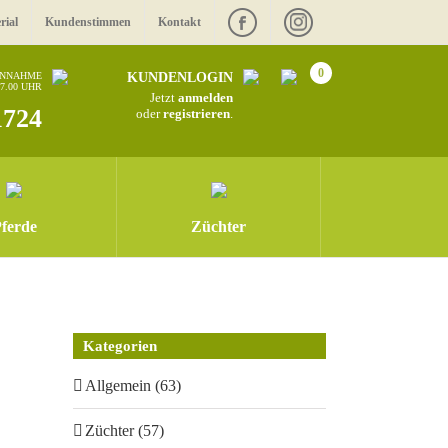
rial
Kundenstimmen
Kontakt
0
ANNAHME
KUNDENLOGIN
17.00 UHR
Jetzt
anmelden
1724
oder
registrieren
.
ferde
Züchter
Kategorien
Allgemein (63)
Züchter (57)