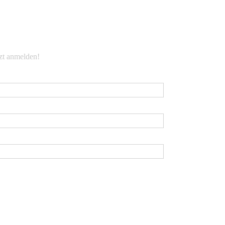
EWSLETTER
tzt anmelden!
Mail
*
rname
chname