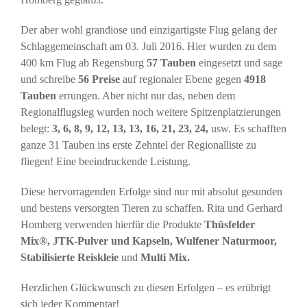
Der aber wohl grandiose und einzigartigste Flug gelang der
Schlaggemeinschaft am 03. Juli 2016. Hier wurden zu dem
400 km Flug ab Regensburg
57 Tauben
eingesetzt und sage
und schreibe
56 Preise
auf regionaler Ebene gegen
4918
Tauben
errungen. Aber nicht nur das, neben dem
Regionalflugsieg wurden noch weitere Spitzenplatzierungen
belegt:
3, 6, 8, 9, 12, 13, 13, 16, 21, 23, 24,
usw. Es schafften
ganze 31 Tauben ins erste Zehntel der Regionalliste zu
fliegen! Eine beeindruckende Leistung.
Diese hervorragenden Erfolge sind nur mit absolut gesunden
und bestens versorgten Tieren zu schaffen. Rita und Gerhard
Homberg verwenden hierfür die Produkte
Thüsfelder
Mix®, JTK-Pulver und Kapseln, Wulfener Naturmoor,
Stabilisierte Reiskleie
und
Multi Mix.
Herzlichen Glückwunsch zu diesen Erfolgen – es erübrigt
sich jeder Kommentar!