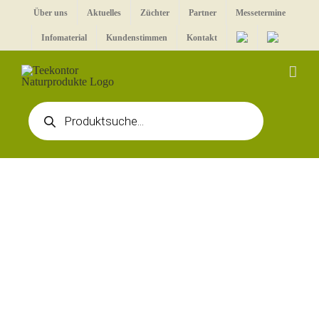
Zum
Über uns
Aktuelles
Züchter
Partner
Messetermine
Inhalt
Infomaterial
Kundenstimmen
Kontakt
springen
Products
search
Zeige
grösseres
Bild