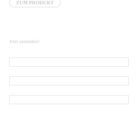
ZUM PRODUKT
NEWSLETTER
Jetzt anmelden!
E-Mail
*
Vorname
Nachname