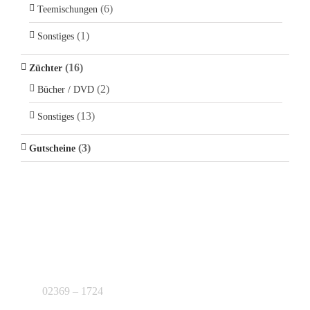
(6)
Teemischungen
(1)
Sonstiges
(16)
Züchter
(2)
Bücher / DVD
(13)
Sonstiges
(3)
Gutscheine
KONTAKT
J.B. Teekontor e.K.
02369 – 1724