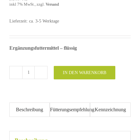
inkl 7% MwSt., zzgl.
Versand
Lieferzeit: ca. 3-5 Werktage
Ergänzungsfuttermittel – flüssig
IN DEN WARENKORB
SoftAcid
Alternative:
IV+
E
500
ml
Beschreibung
Fütterungsempfehlung
Kennzeichnung
(Ergänzungsfuttermittel)
Menge