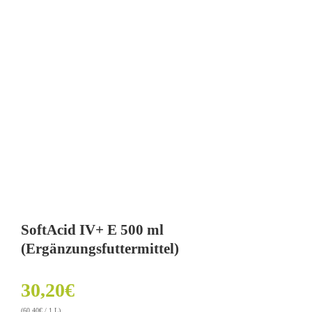
SoftAcid IV+ E 500 ml
(Ergänzungsfuttermittel)
30,20
€
(
60,40
€
/ 1 L)