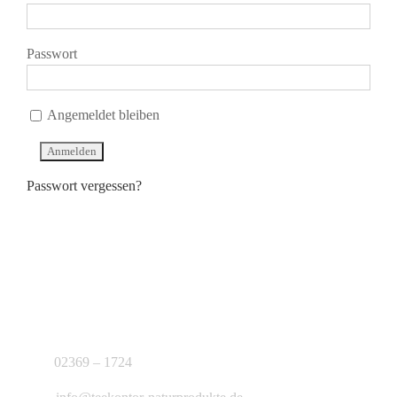
Passwort
Angemeldet bleiben
Passwort vergessen?
KONTAKT
J.B. Teekontor e.K.
02369 – 1724