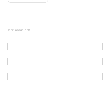
NEWSLETTER
Jetzt anmelden!
E-Mail
*
Vorname
Nachname