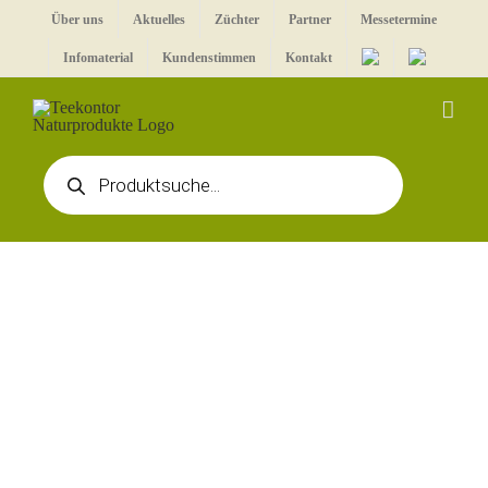
Zum
Über uns
Aktuelles
Züchter
Partner
Messetermine
Inhalt
Infomaterial
Kundenstimmen
Kontakt
springen
Products
search