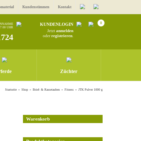
omaterial
Kundenstimmen
Kontakt
0
ANNAHME
KUNDENLOGIN
17.00 UHR
Jetzt
anmelden
1724
oder
registrieren
.
ferde
Züchter
Startseite
Shop
Brief- & Rassetauben
Fitness
JTK Pulver 1000 g
Warenkorb