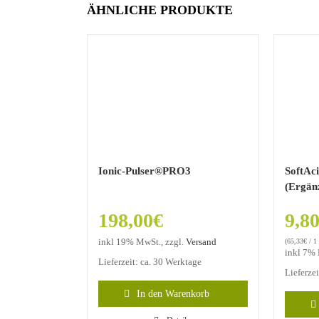
ÄHNLICHE PRODUKTE
Ionic-Pulser®PRO3
SoftAc
(Ergänz
198,00
€
9,8
inkl 19% MwSt., zzgl.
Versand
(
65,33
€
/ 1
inkl 7% 
Lieferzeit: ca. 30 Werktage
Lieferze
In den Warenkorb