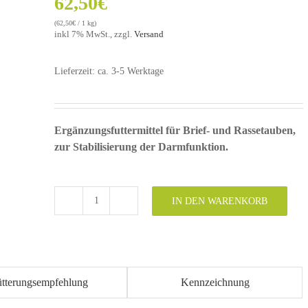
62,50
€
(
62,50
€
/ 1 kg)
inkl 7% MwSt., zzgl.
Versand
Lieferzeit: ca. 3-5 Werktage
Ergänzungsfuttermittel für Brief- und Rassetauben,
zur Stabilisierung der Darmfunktion.
IN DEN WARENKORB
JTK
Pulver
1000
g
Menge
ütterungsempfehlung
Kennzeichnung