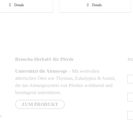
Details
Details
NEUSTE PRODUKTE
N
Broncho-Herbal® für Pferde
Je
Unterstützt die Atemwege
– Mit wertvollen
E-
ätherischen Ölen wie Thymian, Eukalyptus & Anisöl,
die das Atmungssystem von Pferden wohltuend und
Vo
beruhigend unterstützen.
ZUM PRODUKT
Na
er