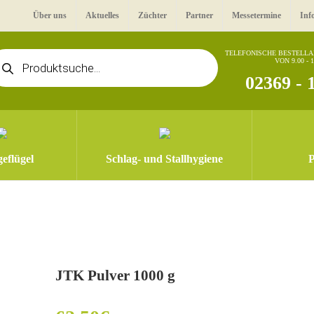
Über uns
Aktuelles
Züchter
Partner
Messetermine
Inf
oducts
TELEFONISCHE BESTELL
VON 9.00 - 
arch
02369 - 
eflügel
Schlag- und Stallhygiene
P
JTK Pulver 1000 g