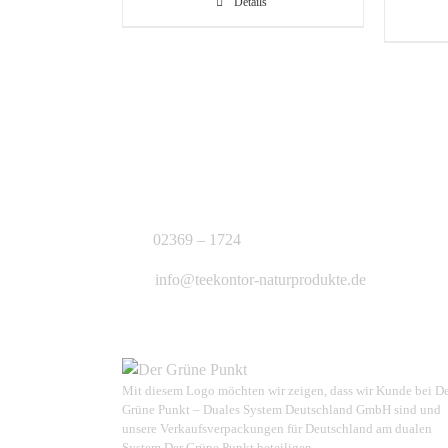
Details
KONTAKT
J.B. Teekontor e.K.
02369 – 1724
info@teekontor-naturprodukte.de
Mit diesem Logo möchten wir zeigen, dass wir Kunde bei D
Grüne Punkt – Duales System Deutschland GmbH sind und
unsere Verkaufsverpackungen für Deutschland am dualen
System Der Grüne Punkt beteiligen.