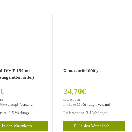
id IV+ E 150 ml
Xentasan® 1000 g
ungsfuttermittel)
0
€
24,70
€
 L)
(
24,70
€
/ 1 kg)
MwSt., zzgl.
Versand
inkl 7% MwSt., zzgl.
Versand
it: ca. 3-5 Werktage
Lieferzeit: ca. 3-5 Werktage
In den Warenkorb
In den Warenkorb