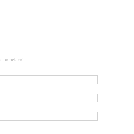
EWSLETTER
tzt anmelden!
Mail
*
rname
chname