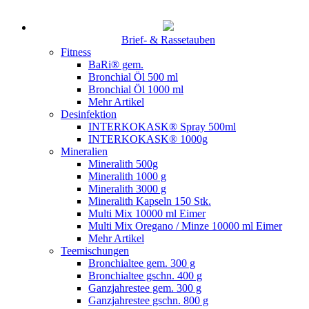
Brief- & Rassetauben
Fitness
BaRi® gem.
Bronchial Öl 500 ml
Bronchial Öl 1000 ml
Mehr Artikel
Desinfektion
INTERKOKASK® Spray 500ml
INTERKOKASK® 1000g
Mineralien
Mineralith 500g
Mineralith 1000 g
Mineralith 3000 g
Mineralith Kapseln 150 Stk.
Multi Mix 10000 ml Eimer
Multi Mix Oregano / Minze 10000 ml Eimer
Mehr Artikel
Teemischungen
Bronchialtee gem. 300 g
Bronchialtee gschn. 400 g
Ganzjahrestee gem. 300 g
Ganzjahrestee gschn. 800 g