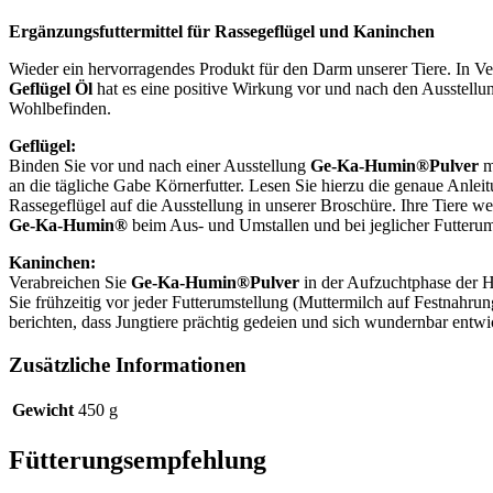
Ergänzungsfuttermittel für Rassegeflügel und Kaninchen
Wieder ein hervorragendes Produkt für den Darm unserer Tiere. In V
Geflügel Öl
hat es eine positive Wirkung vor und nach den Ausstellu
Wohlbefinden.
Geflügel:
Binden Sie vor und nach einer Ausstellung
Ge-Ka-Humin®Pulver
m
an die tägliche Gabe Körnerfutter. Lesen Sie hierzu die genaue Anlei
Rassegeflügel auf die Ausstellung in unserer Broschüre. Ihre Tiere w
Ge-Ka-Humin®
beim Aus- und Umstallen und bei jeglicher Futterum
Kaninchen:
Verabreichen Sie
Ge-Ka-Humin®Pulver
in der Aufzuchtphase der H
Sie frühzeitig vor jeder Futterumstellung (Muttermilch auf Festnahrun
berichten, dass Jungtiere prächtig gedeien und sich wundernbar entwi
Zusätzliche Informationen
Gewicht
450 g
Fütterungsempfehlung