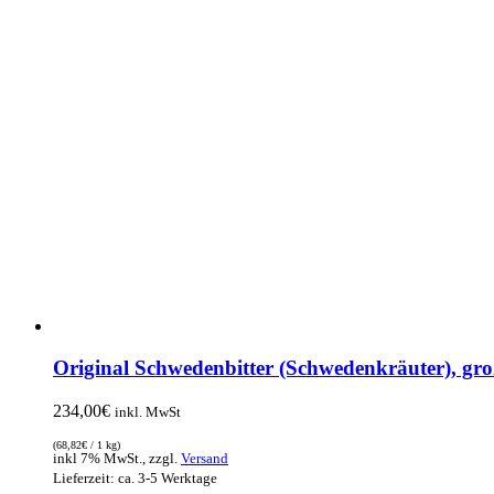
Original Schwedenbitter (Schwedenkräuter), gro
234,00
€
inkl. MwSt
(
68,82
€
/ 1 kg)
inkl 7% MwSt., zzgl.
Versand
Lieferzeit: ca. 3-5 Werktage