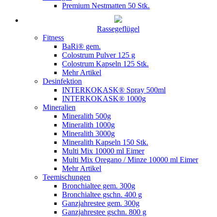
Premium Nestmatten 50 Stk.
Rassegeflügel
Fitness
BaRi® gem.
Colostrum Pulver 125 g
Colostrum Kapseln 125 Stk.
Mehr Artikel
Desinfektion
INTERKOKASK® Spray 500ml
INTERKOKASK® 1000g
Mineralien
Mineralith 500g
Mineralith 1000g
Mineralith 3000g
Mineralith Kapseln 150 Stk.
Multi Mix 10000 ml Eimer
Multi Mix Oregano / Minze 10000 ml Eimer
Mehr Artikel
Teemischungen
Bronchialtee gem. 300g
Bronchialtee gschn. 400 g
Ganzjahrestee gem. 300g
Ganzjahrestee gschn. 800 g