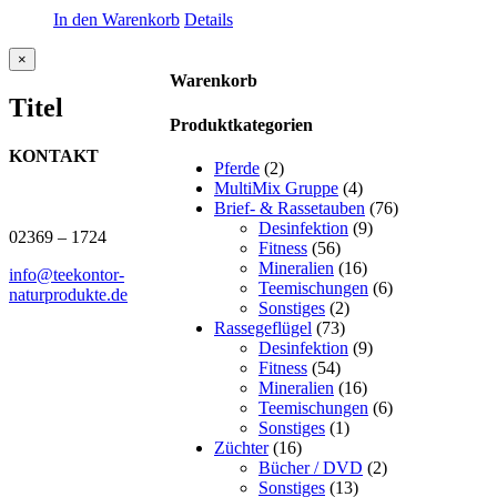
In den Warenkorb
Details
Close
×
product
Warenkorb
quick
Titel
view
Produktkategorien
KONTAKT
Pferde
(2)
MultiMix Gruppe
(4)
J.B. Teekontor e.K.
Brief- & Rassetauben
(76)
Desinfektion
(9)
02369 – 1724
Fitness
(56)
Mineralien
(16)
info@teekontor-
Teemischungen
(6)
naturprodukte.de
Sonstiges
(2)
Rassegeflügel
(73)
Desinfektion
(9)
Fitness
(54)
Mineralien
(16)
Teemischungen
(6)
Sonstiges
(1)
Züchter
(16)
Bücher / DVD
(2)
Sonstiges
(13)