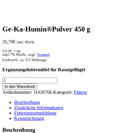
Ge-Ka-Humin®Pulver 450 g
35,70
€
inkl. MwSt
(
79,33
€
/ 1 kg)
inkl 7% MwSt., zzgl.
Versand
Lieferzeit: ca. 3-5 Werktage
Ergänzungsfuttermittel für Rassegeflügel
Ge-
Ka-
In den Warenkorb
Humin®Pulver
Artikelnummer:
11020706
Kategorie:
Fitness
450
g
Beschreibung
Menge
Zusätzliche Informationen
Fütterungsempfehlung
Kennzeichnung
Beschreibung