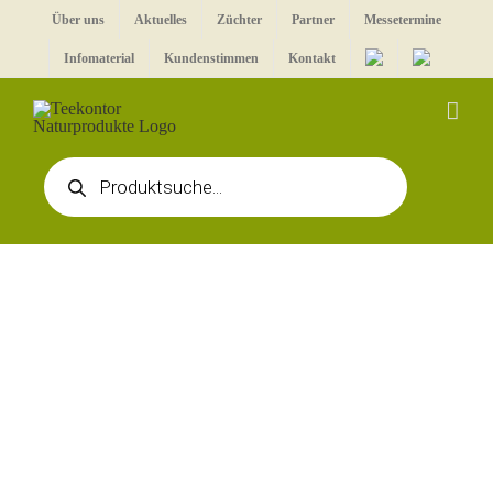
Zum
Über uns
Aktuelles
Züchter
Partner
Messetermine
Inhalt
Infomaterial
Kundenstimmen
Kontakt
springen
Products
search
Zeige
grösseres
Bild