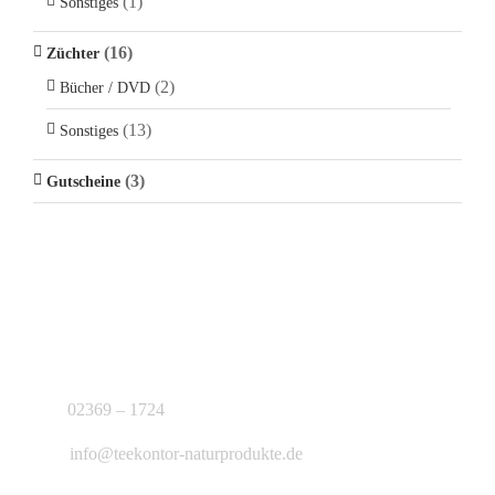
(1)
Sonstiges
(16)
Züchter
(2)
Bücher / DVD
(13)
Sonstiges
(3)
Gutscheine
KONTAKT
J.B. Teekontor e.K.
02369 – 1724
info@teekontor-naturprodukte.de