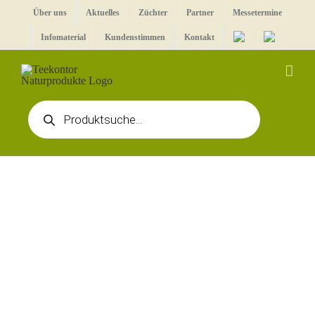
Zum
Über uns
Aktuelles
Züchter
Partner
Messetermine
Inhalt
Infomaterial
Kundenstimmen
Kontakt
springen
Products
search
Zeige
grösseres
Bild