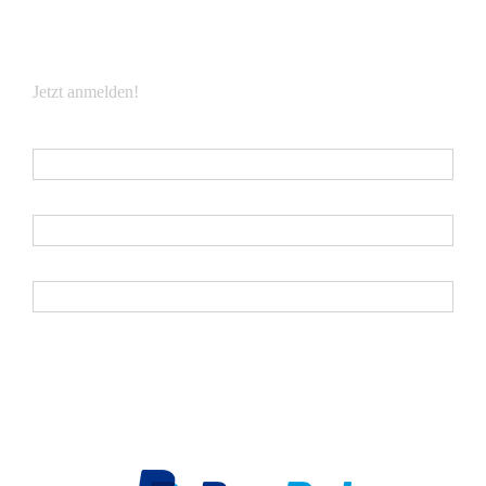
NEWSLETTER
Jetzt anmelden!
E-Mail
*
Vorname
Nachname