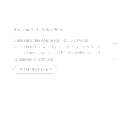
NEUSTE PRODUKTE
N
Broncho-Herbal® für Pferde
Je
Unterstützt die Atemwege
– Mit wertvollen
E-
ätherischen Ölen wie Thymian, Eukalyptus & Anisöl,
die das Atmungssystem von Pferden wohltuend und
Vo
beruhigend unterstützen.
ZUM PRODUKT
Na
er