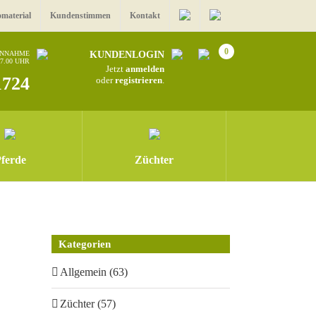
omaterial
Kundenstimmen
Kontakt
0
ANNAHME
KUNDENLOGIN
17.00 UHR
Jetzt
anmelden
1724
oder
registrieren
.
ferde
Züchter
Kategorien
Allgemein (63)
Züchter (57)