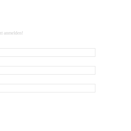
EWSLETTER
tzt anmelden!
Mail
*
rname
chname