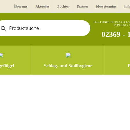
Über uns
Aktuelles
Züchter
Partner
Messetermine
Inf
oducts
TELEFONISCHE BESTELL
VON 9.00 - 
arch
02369 - 
eflügel
Schlag- und Stallhygiene
P