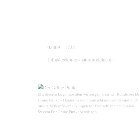
KONTAKT
J.B. Teekontor e.K.
02369 – 1724
info@teekontor-naturprodukte.de
Mit diesem Logo möchten wir zeigen, dass wir Kunde bei D
Grüne Punkt – Duales System Deutschland GmbH sind und
unsere Verkaufsverpackungen für Deutschland am dualen
System Der Grüne Punkt beteiligen.