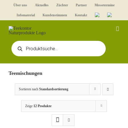
Zum
Über uns
Aktuelles
Züchter
Partner
Messetermine
Inhalt
Infomaterial
Kundenstimmen
Kontakt
springen
Products
search
Teemischungen
Sortieren nach
Standardsortierung
Zeige
12 Produkte