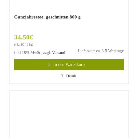
Ganzjahrestee, geschnitten 800 g
34,50
€
(
43,13
€
/ 1 kg)
Lieferzeit: ca. 3-5 Werktage
inkl 19% MwSt., zzgl.
Versand
In den Warenkorb
Details