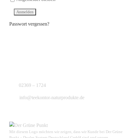
Passwort vergessen?
KONTAKT
J.B. Teekontor e.K.
02369 – 1724
info@teekontor-naturprodukte.de
Mit diesem Logo möchten wir zeigen, dass wir Kunde bei Der Grüne
Punkt – Duales System Deutschland GmbH sind und unsere