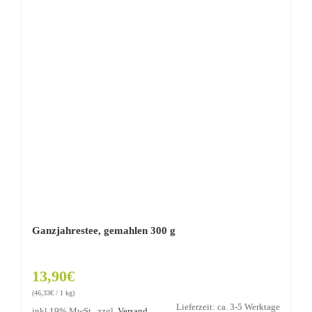
Ganzjahrestee, gemahlen 300 g
13,90
€
(
46,33
€
/ 1 kg)
Lieferzeit: ca. 3-5 Werktage
inkl 19% MwSt., zzgl.
Versand