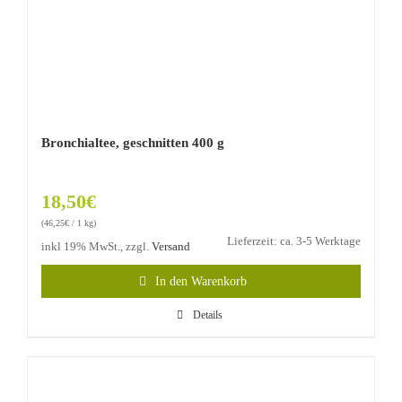
Bronchialtee, geschnitten 400 g
18,50
€
(
46,25
€
/ 1 kg)
Lieferzeit: ca. 3-5 Werktage
inkl 19% MwSt., zzgl.
Versand
In den Warenkorb
Details