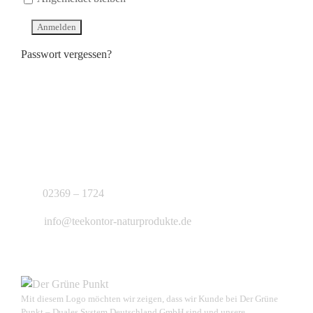
Passwort vergessen?
KONTAKT
J.B. Teekontor e.K.
02369 – 1724
info@teekontor-naturprodukte.de
Mit diesem Logo möchten wir zeigen, dass wir Kunde bei Der Grüne
Punkt – Duales System Deutschland GmbH sind und unsere