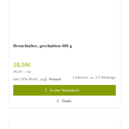
Bronchialtee, geschnitten 400 g
18,50
€
(
46,25
€
/ 1 kg)
Lieferzeit: ca. 3-5 Werktage
inkl 19% MwSt., zzgl.
Versand
In den Warenkorb
Details