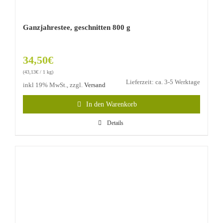
Ganzjahrestee, geschnitten 800 g
34,50
€
(
43,13
€
/ 1 kg)
Lieferzeit: ca. 3-5 Werktage
inkl 19% MwSt., zzgl.
Versand
In den Warenkorb
Details