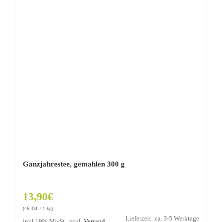
Ganzjahrestee, gemahlen 300 g
13,90
€
(
46,33
€
/ 1 kg)
Lieferzeit: ca. 3-5 Werktage
inkl 19% MwSt., zzgl.
Versand