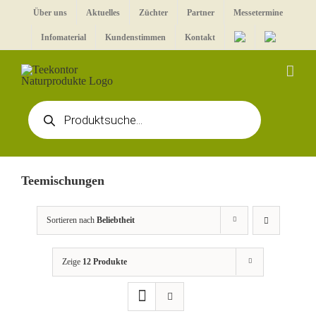
Zum
Über uns
Aktuelles
Züchter
Partner
Messetermine
Inhalt
Infomaterial
Kundenstimmen
Kontakt
springen
Products
search
Teemischungen
Sortieren nach
Beliebtheit
Zeige
12 Produkte