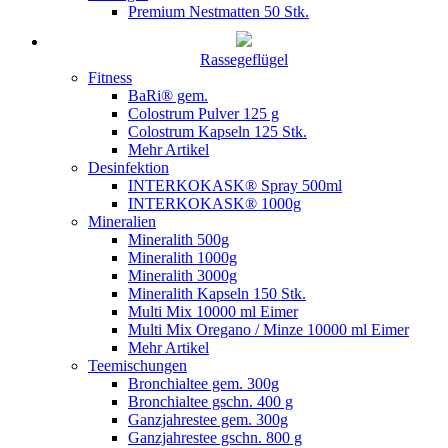
Premium Nestmatten 50 Stk.
Rassegeflügel
Fitness
BaRi® gem.
Colostrum Pulver 125 g
Colostrum Kapseln 125 Stk.
Mehr Artikel
Desinfektion
INTERKOKASK® Spray 500ml
INTERKOKASK® 1000g
Mineralien
Mineralith 500g
Mineralith 1000g
Mineralith 3000g
Mineralith Kapseln 150 Stk.
Multi Mix 10000 ml Eimer
Multi Mix Oregano / Minze 10000 ml Eimer
Mehr Artikel
Teemischungen
Bronchialtee gem. 300g
Bronchialtee gschn. 400 g
Ganzjahrestee gem. 300g
Ganzjahrestee gschn. 800 g