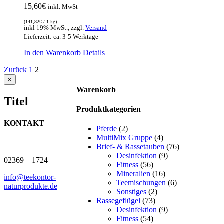
15,60
€
inkl. MwSt
(
141,82
€
/ 1 kg)
inkl 19% MwSt., zzgl.
Versand
Lieferzeit: ca. 3-5 Werktage
In den Warenkorb
Details
Zurück
1
2
Close
×
product
Warenkorb
quick
Titel
view
Produktkategorien
KONTAKT
Pferde
(2)
MultiMix Gruppe
(4)
J.B. Teekontor e.K.
Brief- & Rassetauben
(76)
Desinfektion
(9)
02369 – 1724
Fitness
(56)
Mineralien
(16)
info@teekontor-
Teemischungen
(6)
naturprodukte.de
Sonstiges
(2)
Rassegeflügel
(73)
Desinfektion
(9)
Fitness
(54)