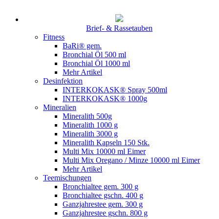
Brief- & Rassetauben
Fitness
BaRi® gem.
Bronchial Öl 500 ml
Bronchial Öl 1000 ml
Mehr Artikel
Desinfektion
INTERKOKASK® Spray 500ml
INTERKOKASK® 1000g
Mineralien
Mineralith 500g
Mineralith 1000 g
Mineralith 3000 g
Mineralith Kapseln 150 Stk.
Multi Mix 10000 ml Eimer
Multi Mix Oregano / Minze 10000 ml Eimer
Mehr Artikel
Teemischungen
Bronchialtee gem. 300 g
Bronchialtee gschn. 400 g
Ganzjahrestee gem. 300 g
Ganzjahrestee gschn. 800 g