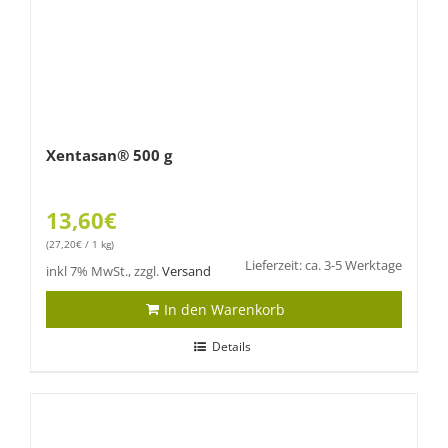
Xentasan® 500 g
13,60
€
(
27,20
€
/ 1 kg)
Lieferzeit: ca. 3-5 Werktage
inkl 7% MwSt., zzgl.
Versand
In den Warenkorb
Details