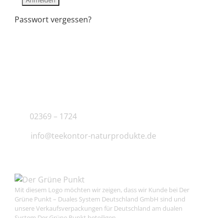
Passwort vergessen?
KONTAKT
J.B. Teekontor e.K.
02369 – 1724
info@teekontor-naturprodukte.de
Mit diesem Logo möchten wir zeigen, dass wir Kunde bei Der
Grüne Punkt – Duales System Deutschland GmbH sind und
unsere Verkaufsverpackungen für Deutschland am dualen
System Der Grüne Punkt beteiligen.