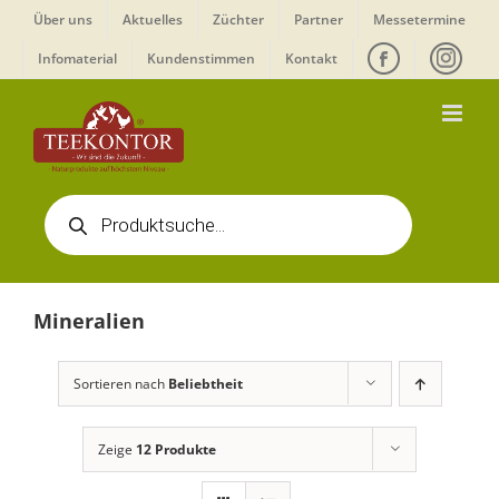
Zum
Über uns
Aktuelles
Züchter
Partner
Messetermine
Inhalt
Infomaterial
Kundenstimmen
Kontakt
springen
Products
search
Mineralien
Sortieren nach
Beliebtheit
Zeige
12 Produkte