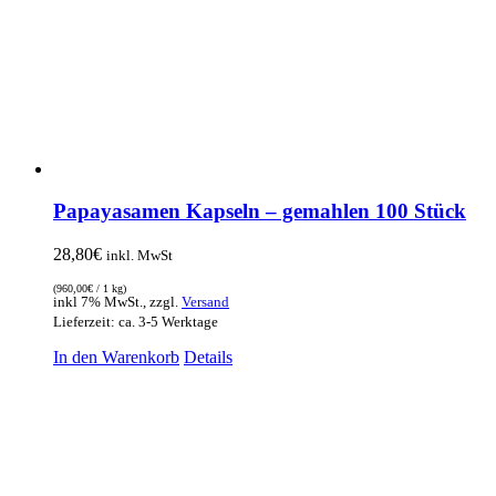
Papayasamen Kapseln – gemahlen 100 Stück
28,80
€
inkl. MwSt
(
960,00
€
/ 1 kg)
inkl 7% MwSt., zzgl.
Versand
Lieferzeit: ca. 3-5 Werktage
In den Warenkorb
Details