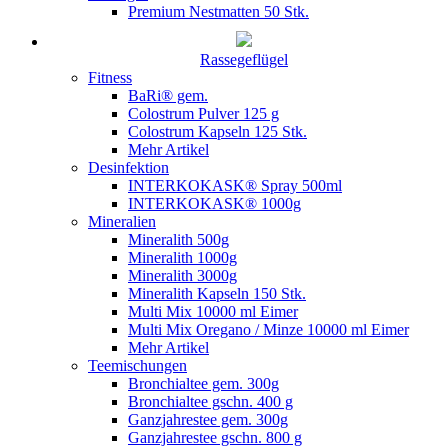
Premium Nestmatten 50 Stk.
Rassegeflügel
Fitness
BaRi® gem.
Colostrum Pulver 125 g
Colostrum Kapseln 125 Stk.
Mehr Artikel
Desinfektion
INTERKOKASK® Spray 500ml
INTERKOKASK® 1000g
Mineralien
Mineralith 500g
Mineralith 1000g
Mineralith 3000g
Mineralith Kapseln 150 Stk.
Multi Mix 10000 ml Eimer
Multi Mix Oregano / Minze 10000 ml Eimer
Mehr Artikel
Teemischungen
Bronchialtee gem. 300g
Bronchialtee gschn. 400 g
Ganzjahrestee gem. 300g
Ganzjahrestee gschn. 800 g