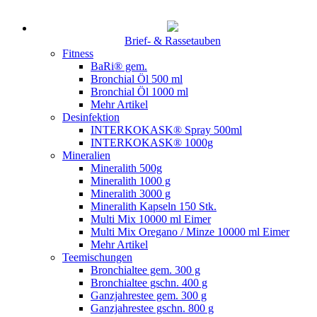
Brief- & Rassetauben
Fitness
BaRi® gem.
Bronchial Öl 500 ml
Bronchial Öl 1000 ml
Mehr Artikel
Desinfektion
INTERKOKASK® Spray 500ml
INTERKOKASK® 1000g
Mineralien
Mineralith 500g
Mineralith 1000 g
Mineralith 3000 g
Mineralith Kapseln 150 Stk.
Multi Mix 10000 ml Eimer
Multi Mix Oregano / Minze 10000 ml Eimer
Mehr Artikel
Teemischungen
Bronchialtee gem. 300 g
Bronchialtee gschn. 400 g
Ganzjahrestee gem. 300 g
Ganzjahrestee gschn. 800 g