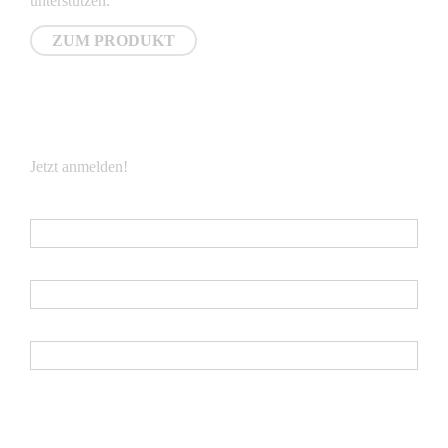
unterstützen.
ZUM PRODUKT
NEWSLETTER
Jetzt anmelden!
E-Mail
*
Vorname
Nachname