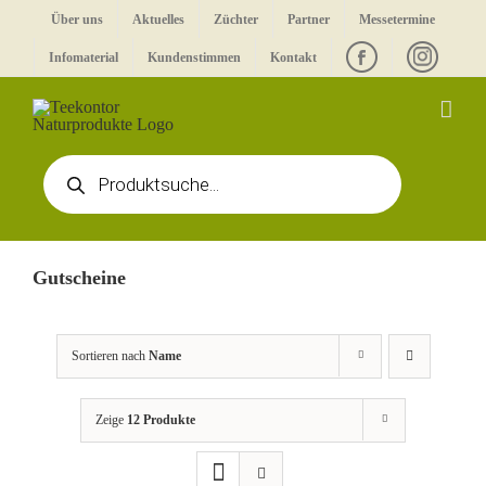
Zum
Über uns
Aktuelles
Züchter
Partner
Messetermine
Inhalt
Infomaterial
Kundenstimmen
Kontakt
springen
Products
search
Gutscheine
Sortieren nach
Name
Zeige
12 Produkte