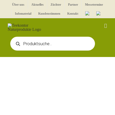
Zum
Über uns
Aktuelles
Züchter
Partner
Messetermine
Inhalt
Infomaterial
Kundenstimmen
Kontakt
springen
Products
search
Zeige
grösseres
Bild