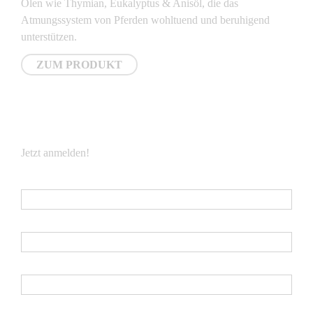
Ölen wie Thymian, Eukalyptus & Anisöl, die das
Atmungssystem von Pferden wohltuend und beruhigend
unterstützen.
ZUM PRODUKT
NEWSLETTER
Jetzt anmelden!
E-Mail
*
Vorname
Nachname