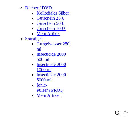
Bücher / DVD
Kollodiales Silber
Gutschein 25 €
Gutschein 50 €
Gutschein 100 €
Mehr Artikel
Sonstiges
Gurgelwasser 250
ml
Insecticide 2000
500 ml
Insecticide 2000
1000 ml
Insecticide 2000
5000 ml
Ionic-
Pulser®PRO3
Mehr Artikel
Products
search