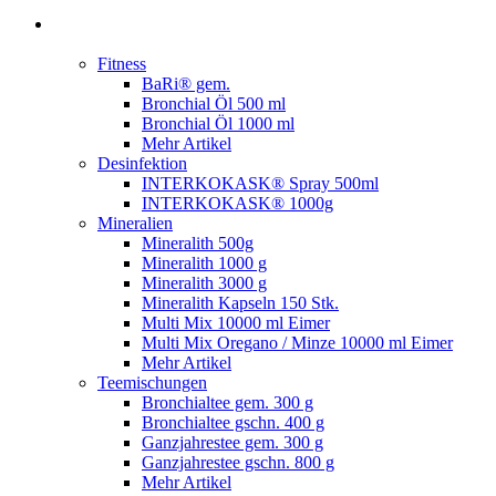
Fitness
BaRi® gem.
Bronchial Öl 500 ml
Bronchial Öl 1000 ml
Mehr Artikel
Desinfektion
INTERKOKASK® Spray 500ml
INTERKOKASK® 1000g
Mineralien
Mineralith 500g
Mineralith 1000 g
Mineralith 3000 g
Mineralith Kapseln 150 Stk.
Multi Mix 10000 ml Eimer
Multi Mix Oregano / Minze 10000 ml Eimer
Mehr Artikel
Teemischungen
Bronchialtee gem. 300 g
Bronchialtee gschn. 400 g
Ganzjahrestee gem. 300 g
Ganzjahrestee gschn. 800 g
Mehr Artikel