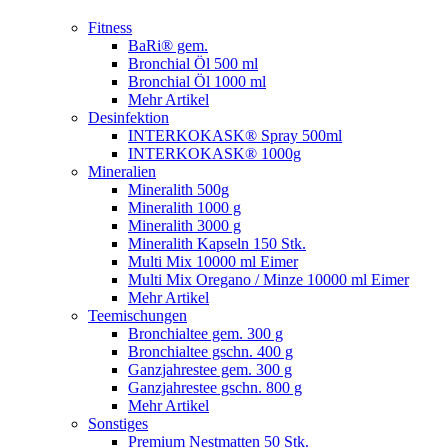
Fitness
BaRi® gem.
Bronchial Öl 500 ml
Bronchial Öl 1000 ml
Mehr Artikel
Desinfektion
INTERKOKASK® Spray 500ml
INTERKOKASK® 1000g
Mineralien
Mineralith 500g
Mineralith 1000 g
Mineralith 3000 g
Mineralith Kapseln 150 Stk.
Multi Mix 10000 ml Eimer
Multi Mix Oregano / Minze 10000 ml Eimer
Mehr Artikel
Teemischungen
Bronchialtee gem. 300 g
Bronchialtee gschn. 400 g
Ganzjahrestee gem. 300 g
Ganzjahrestee gschn. 800 g
Mehr Artikel
Sonstiges
Premium Nestmatten 50 Stk.