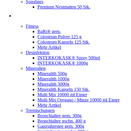
Sonstiges
Premium Nestmatten 50 Stk.
Fitness
BaRi® gem.
Colostrum Pulver 125 g
Colostrum Kapseln 125 Stk.
Mehr Artikel
Desinfektion
INTERKOKASK® Spray 500ml
INTERKOKASK® 1000g
Mineralien
Mineralith 500g
Mineralith 1000g
Mineralith 3000g
Mineralith Kapseln 150 Stk.
Multi Mix 10000 ml Eimer
Multi Mix Oregano / Minze 10000 ml Eimer
Mehr Artikel
Teemischungen
Bronchialtee gem. 300g
Bronchialtee gschn. 400 g
Ganzjahrestee gem. 300g