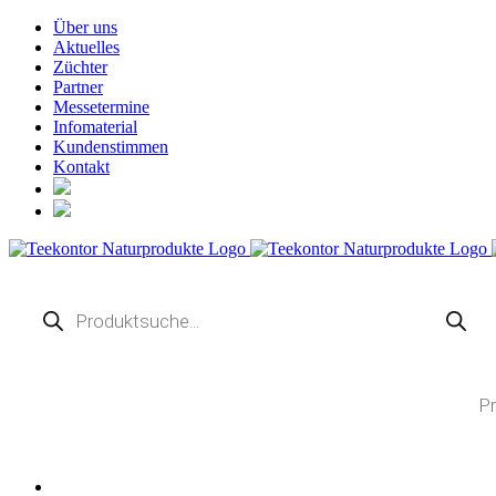
Zum
Über uns
Inhalt
Aktuelles
springen
Züchter
Partner
Messetermine
Infomaterial
Kundenstimmen
Kontakt
Products
TELEFONISCHE BES
VON 9.
search
02369 
Products
search