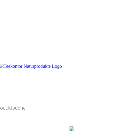
0
TELLANNAHME
KUNDENLOGIN
00 - 17.00 UHR
Jetzt
anmelden
- 1724
oder
registrieren
.