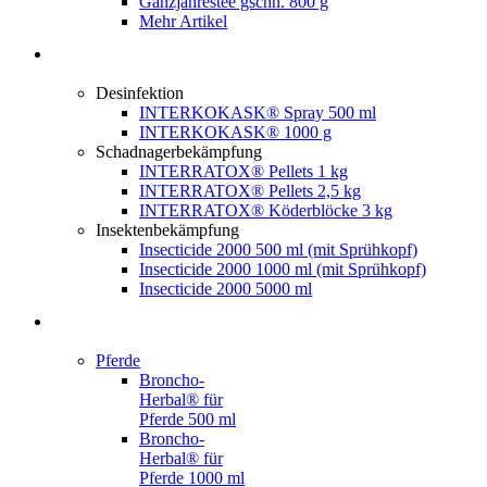
Ganzjahrestee gschn. 800 g
Mehr Artikel
Desinfektion
INTERKOKASK® Spray 500 ml
INTERKOKASK® 1000 g
Schadnagerbekämpfung
INTERRATOX® Pellets 1 kg
INTERRATOX® Pellets 2,5 kg
INTERRATOX® Köderblöcke 3 kg
Insektenbekämpfung
Insecticide 2000 500 ml (mit Sprühkopf)
Insecticide 2000 1000 ml (mit Sprühkopf)
Insecticide 2000 5000 ml
Pferde
Broncho-
Herbal® für
Pferde 500 ml
Broncho-
Herbal® für
Pferde 1000 ml