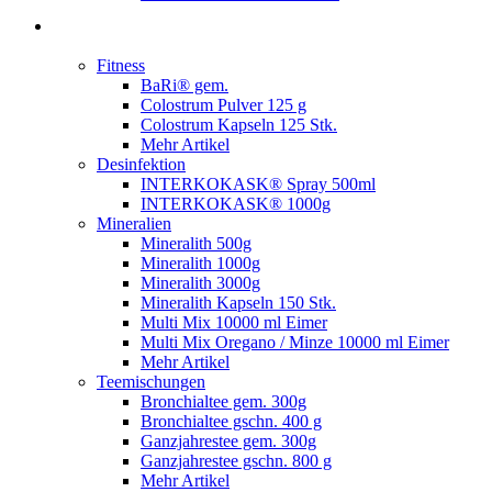
Fitness
BaRi® gem.
Colostrum Pulver 125 g
Colostrum Kapseln 125 Stk.
Mehr Artikel
Desinfektion
INTERKOKASK® Spray 500ml
INTERKOKASK® 1000g
Mineralien
Mineralith 500g
Mineralith 1000g
Mineralith 3000g
Mineralith Kapseln 150 Stk.
Multi Mix 10000 ml Eimer
Multi Mix Oregano / Minze 10000 ml Eimer
Mehr Artikel
Teemischungen
Bronchialtee gem. 300g
Bronchialtee gschn. 400 g
Ganzjahrestee gem. 300g
Ganzjahrestee gschn. 800 g
Mehr Artikel