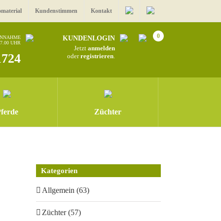
omaterial
Kundenstimmen
Kontakt
0
ANNAHME
KUNDENLOGIN
17.00 UHR
Jetzt
anmelden
1724
oder
registrieren
.
ferde
Züchter
Kategorien
Allgemein (63)
Züchter (57)