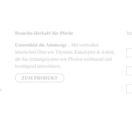
NEUSTE PRODUKTE
N
Broncho-Herbal® für Pferde
Je
Unterstützt die Atemwege
– Mit wertvollen
E-
ätherischen Ölen wie Thymian, Eukalyptus & Anisöl,
die das Atmungssystem von Pferden wohltuend und
Vo
beruhigend unterstützen.
ZUM PRODUKT
Na
er