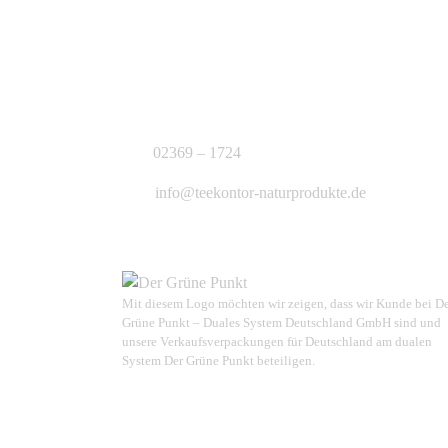
KONTAKT
J.B. Teekontor e.K.
02369 – 1724
info@teekontor-naturprodukte.de
Mit diesem Logo möchten wir zeigen, dass wir Kunde bei D
Grüne Punkt – Duales System Deutschland GmbH sind und
unsere Verkaufsverpackungen für Deutschland am dualen
System Der Grüne Punkt beteiligen.