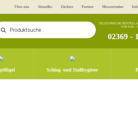
Über uns
Aktuelles
Züchter
Partner
Messetermine
Inf
oducts
TELEFONISCHE BESTELL
VON 9.00 - 
arch
02369 - 
eflügel
Schlag- und Stallhygiene
P