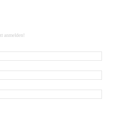
EWSLETTER
tzt anmelden!
Mail
*
rname
chname