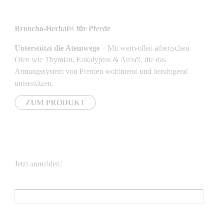
NEUSTE PRODUKTE
Broncho-Herbal® für Pferde
Unterstützt die Atemwege
– Mit wertvollen ätherischen
Ölen wie Thymian, Eukalyptus & Anisöl, die das
Atmungssystem von Pferden wohltuend und beruhigend
unterstützen.
ZUM PRODUKT
NEWSLETTER
Jetzt anmelden!
E-Mail
*
Vorname