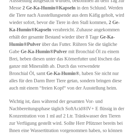
Ausstellung ausgesucht wurden, bekommen an dem Tag zur
Messe
2 Ge-Ka-Humin®Kapseln
in den Schlund. Werden
die Tiere nach Ausstellungsende aus dem Käfig geholt, wird
wieder sofort, bevor die Tiere in den Stall kommen,
2 Ge-
Ka-Humin®Kapseln
verabreicht. Zuhause angekommen
erhält der gesamte Bestand wieder über 8 Tage
Ge-Ka-
Humin®Pulver
über das Futter. Rühren Sie die tägliche
Gabe
Ge-Ka-Humin®Pulver
mit Bronchial Öl zu einem
Brei, heben diesen unter das Körnerfutter und löschen das
ganze mit Mineralith ab. Durch das verwendete
Bronchial Öl, samt
Ge-Ka-Humin®
, haben Sie nicht nur
alles für den Darm Ihrer Tiere getan, sondern bringen diese
auch mit einem “freien Kopf“ von der Ausstellung heim.
Wichtig ist, dass während der gesamten Vor- und
Nachbereitungsphase täglich SoftAcid®IV+ E flüssig in der
Konzentration von 1 ml auf 2 Ltr. Tränkwasser den Tieren
zur Verfügung gestellt wird. Sollte Herr Pfützner bereits bei
Ihnen eine Wassertitration vorgenommen haben, so können