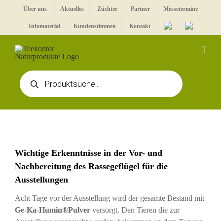
Zum
Über uns
Aktuelles
Züchter
Partner
Messetermine
Inhalt
Infomaterial
Kundenstimmen
Kontakt
springen
Products
search
Wichtige Erkenntnisse in der Vor- und
Nachbereitung des Rassegeflügel für die
Ausstellungen
Acht Tage vor der Ausstellung wird der gesamte Bestand mit
Ge-Ka-Humin®Pulver
versorgt. Den Tieren die zur