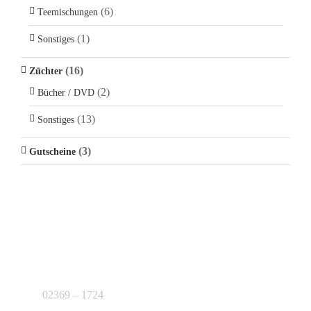
(6)
Teemischungen
(1)
Sonstiges
(16)
Züchter
(2)
Bücher / DVD
(13)
Sonstiges
(3)
Gutscheine
KONTAKT
J.B. Teekontor e.K.
02369 – 1724