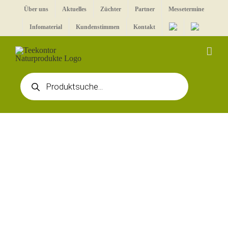
Zum
Über uns
Aktuelles
Züchter
Partner
Messetermine
Inhalt
Infomaterial
Kundenstimmen
Kontakt
springen
Products
search
Zeige
grösseres
Bild