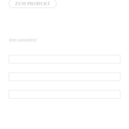
ZUM PRODUKT
NEWSLETTER
Jetzt anmelden!
E-Mail
*
Vorname
Nachname