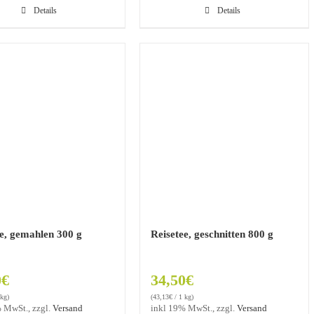
Details
Details
ee, gemahlen 300 g
Reisetee, geschnitten 800 g
0
€
34,50
€
 kg)
(
43,13
€
/ 1 kg)
 MwSt., zzgl.
Versand
inkl 19% MwSt., zzgl.
Versand