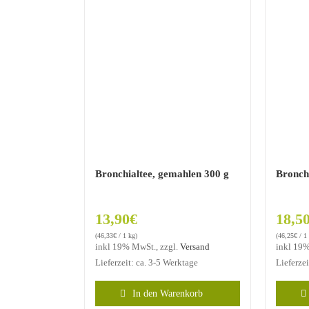
Bronchialtee, gemahlen 300 g
Bronchi
13,90
€
18,5
(
46,33
€
/ 1 kg)
(
46,25
€
/ 1
inkl 19% MwSt., zzgl.
Versand
inkl 19%
Lieferzeit: ca. 3-5 Werktage
Lieferze
In den Warenkorb