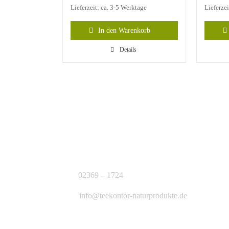
Lieferzeit: ca. 3-5 Werktage
Lieferze
In den Warenkorb
Details
KONTAKT
J.B. Teekontor e.K.
02369 – 1724
info@teekontor-naturprodukte.de