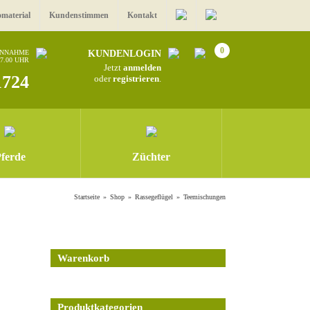
omaterial
Kundenstimmen
Kontakt
0
ANNAHME
KUNDENLOGIN
17.00 UHR
Jetzt
anmelden
1724
oder
registrieren
.
ferde
Züchter
Startseite
Shop
Rassegeflügel
Teemischungen
Warenkorb
Produktkategorien