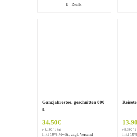
Details
Ganzjahrestee, geschnitten 800
Reiset
g
34,50
€
13,9
(
43,13
€
/ 1 kg)
(
46,33
€
/ 1
inkl 19% MwSt., zzgl.
Versand
inkl 19%