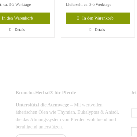
it: ca. 3-5 Werktage
Lieferzeit: ca. 3-5 Werktage
In den Warenkorb
In den Warenkorb
Details
Details
NEUSTE PRODUKTE
N
Broncho-Herbal® für Pferde
Je
Unterstützt die Atemwege
– Mit wertvollen
E-
ätherischen Ölen wie Thymian, Eukalyptus & Anisöl,
die das Atmungssystem von Pferden wohltuend und
Vo
beruhigend unterstützen.