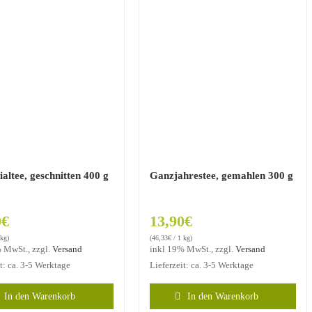
altee, geschnitten 400 g
Ganzjahrestee, gemahlen 300 g
0
€
13,90
€
 kg)
(
46,33
€
/ 1 kg)
 MwSt., zzgl.
Versand
inkl 19% MwSt., zzgl.
Versand
it: ca. 3-5 Werktage
Lieferzeit: ca. 3-5 Werktage
In den Warenkorb
In den Warenkorb