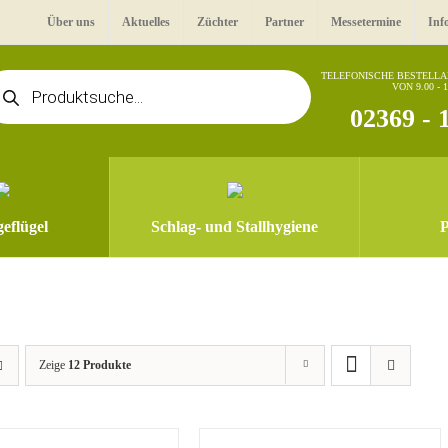
Über uns
Aktuelles
Züchter
Partner
Messetermine
Inf
oducts
TELEFONISCHE BESTELL
VON 9.00 - 
arch
02369 - 
eflügel
Schlag- und Stallhygiene
P
Zeige
12 Produkte