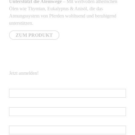
Unterstützt die Atemwege
– Mit wertvollen ätherischen
Ölen wie Thymian, Eukalyptus & Anisöl, die das
Atmungssystem von Pferden wohltuend und beruhigend
unterstützen.
ZUM PRODUKT
NEWSLETTER
Jetzt anmelden!
E-Mail
*
Vorname
Nachname