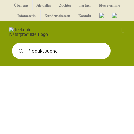
Zum
Über uns
Aktuelles
Züchter
Partner
Messetermine
Inhalt
Infomaterial
Kundenstimmen
Kontakt
springen
Products
search
Zeige
grösseres
Bild