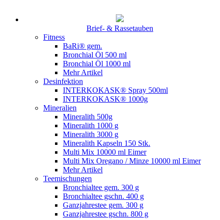
Brief- & Rassetauben
Fitness
BaRi® gem.
Bronchial Öl 500 ml
Bronchial Öl 1000 ml
Mehr Artikel
Desinfektion
INTERKOKASK® Spray 500ml
INTERKOKASK® 1000g
Mineralien
Mineralith 500g
Mineralith 1000 g
Mineralith 3000 g
Mineralith Kapseln 150 Stk.
Multi Mix 10000 ml Eimer
Multi Mix Oregano / Minze 10000 ml Eimer
Mehr Artikel
Teemischungen
Bronchialtee gem. 300 g
Bronchialtee gschn. 400 g
Ganzjahrestee gem. 300 g
Ganzjahrestee gschn. 800 g