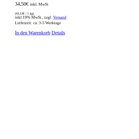
34,50
€
inkl. MwSt
(
43,13
€
/ 1 kg)
inkl 19% MwSt., zzgl.
Versand
Lieferzeit: ca. 3-5 Werktage
In den Warenkorb
Details