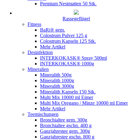
Premium Nestmatten 50 Stk.
Rassegeflügel
Fitness
BaRi® gem.
Colostrum Pulver 125 g
Colostrum Kapseln 125 Stk.
Mehr Artikel
Desinfektion
INTERKOKASK® Spray 500ml
INTERKOKASK® 1000g
Mineralien
Mineralith 500g
Mineralith 1000g
Mineralith 3000g
Mineralith Kapseln 150 Stk.
Multi Mix 10000 ml Eimer
Multi Mix Oregano / Minze 10000 ml Eimer
Mehr Artikel
Teemischungen
Bronchialtee gem. 300g
Bronchialtee gschn. 400 g
Ganzjahrestee gem. 300g
Ganzjahrestee gschn. 800 g