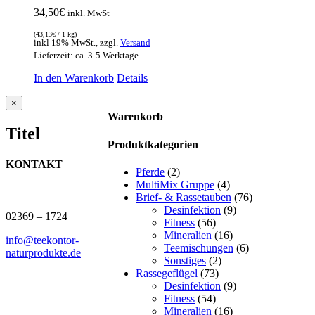
34,50
€
inkl. MwSt
(
43,13
€
/ 1 kg)
inkl 19% MwSt., zzgl.
Versand
Lieferzeit: ca. 3-5 Werktage
In den Warenkorb
Details
Close
×
product
Warenkorb
quick
Titel
view
Produktkategorien
KONTAKT
Pferde
(2)
MultiMix Gruppe
(4)
J.B. Teekontor e.K.
Brief- & Rassetauben
(76)
Desinfektion
(9)
02369 – 1724
Fitness
(56)
Mineralien
(16)
info@teekontor-
Teemischungen
(6)
naturprodukte.de
Sonstiges
(2)
Rassegeflügel
(73)
Desinfektion
(9)
Fitness
(54)
Mineralien
(16)