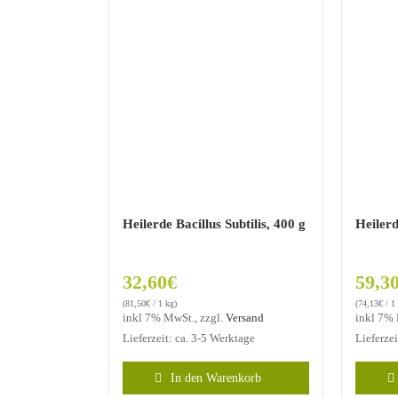
Heilerde Bacillus Subtilis, 400 g
Heilerd
32,60
€
59,3
(
81,50
€
/ 1 kg)
(
74,13
€
/ 1
inkl 7% MwSt., zzgl.
Versand
inkl 7%
Lieferzeit: ca. 3-5 Werktage
Lieferze
In den Warenkorb