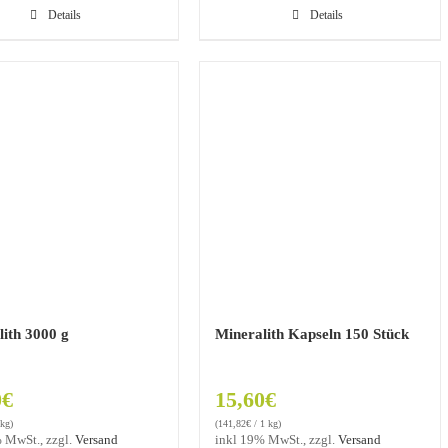
Details
Details
lith 3000 g
Mineralith Kapseln 150 Stück
0
€
15,60
€
 kg)
(
141,82
€
/ 1 kg)
 MwSt., zzgl.
Versand
inkl 19% MwSt., zzgl.
Versand