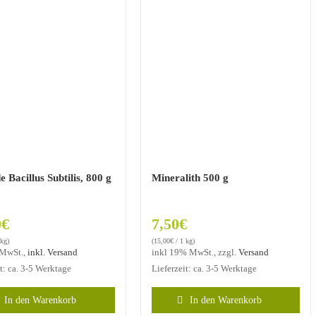
e Bacillus Subtilis, 800 g
Mineralith 500 g
0
€
7,50
€
 kg)
(
15,00
€
/ 1 kg)
 MwSt.,
inkl. Versand
inkl 19% MwSt., zzgl.
Versand
it: ca. 3-5 Werktage
Lieferzeit: ca. 3-5 Werktage
In den Warenkorb
In den Warenkorb