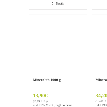
Details
Mineralith 1000 g
Minera
13,90
€
34,2
(
13,90
€
/ 1 kg)
(
11,40
€
/ 1
inkl 19% MwSt., zzgl.
Versand
inkl 19%