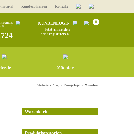
omaterial
Kundenstimmen
Kontakt
0
ANNAHME
KUNDENLOGIN
17.00 UHR
Jetzt
anmelden
1724
oder
registrieren
.
ferde
Züchter
Startseite
Shop
Rassegeflügel
Mineralien
Warenkorb
Produktkategorien