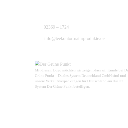
KONTAKT
J.B. Teekontor e.K.
02369 – 1724
info@teekontor-naturprodukte.de
Mit diesem Logo möchten wir zeigen, dass wir Kunde bei D
Grüne Punkt – Duales System Deutschland GmbH sind und
unsere Verkaufsverpackungen für Deutschland am dualen
System Der Grüne Punkt beteiligen.