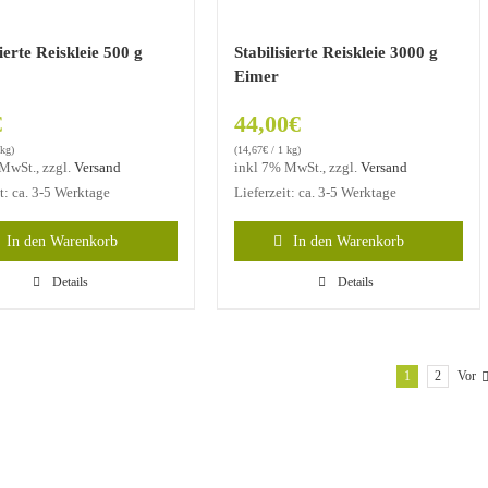
sierte Reiskleie 500 g
Stabilisierte Reiskleie 3000 g
Eimer
€
44,00
€
 kg)
(
14,67
€
/ 1 kg)
MwSt., zzgl.
Versand
inkl 7% MwSt., zzgl.
Versand
it: ca. 3-5 Werktage
Lieferzeit: ca. 3-5 Werktage
In den Warenkorb
In den Warenkorb
Details
Details
1
2
Vor