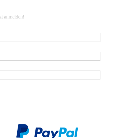
EWSLETTER
tzt anmelden!
Mail
*
rname
chname