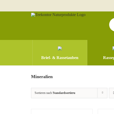
Zum
Inhalt
springen
Pr
se
Brief- & Rassetauben
Rasseg
Mineralien
Sortieren nach
Standardsortierung