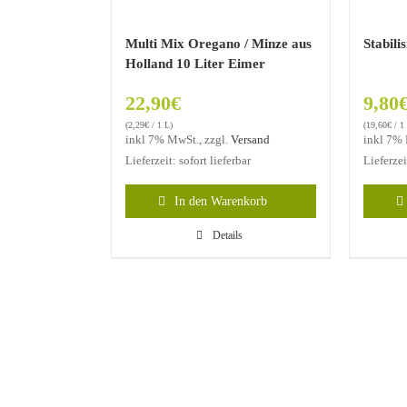
Multi Mix Oregano / Minze aus
Stabili
Holland 10 Liter Eimer
22,90
€
9,80
(
2,29
€
/ 1 L)
(
19,60
€
/ 1
inkl 7% MwSt., zzgl.
Versand
inkl 7% 
Lieferzeit: sofort lieferbar
Lieferze
In den Warenkorb
Details