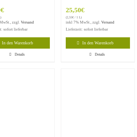
0
€
25,50
€
)
(
2,55
€
/ 1 L)
MwSt., zzgl.
Versand
inkl 7% MwSt., zzgl.
Versand
t: sofort lieferbar
Lieferzeit: sofort lieferbar
In den Warenkorb
In den Warenkorb
Details
Details