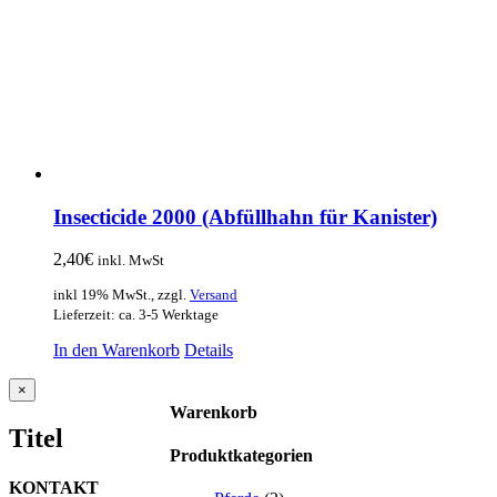
Insecticide 2000 (Abfüllhahn für Kanister)
2,40
€
inkl. MwSt
inkl 19% MwSt., zzgl.
Versand
Lieferzeit: ca. 3-5 Werktage
In den Warenkorb
Details
Close
×
product
Warenkorb
quick
Titel
view
Produktkategorien
KONTAKT