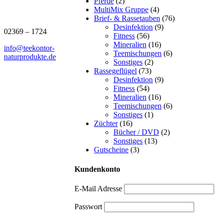
Pferde
(2)
MultiMix Gruppe
(4)
J.B. Teekontor e.K.
Brief- & Rassetauben
(76)
Desinfektion
(9)
02369 – 1724
Fitness
(56)
Mineralien
(16)
info@teekontor-
Teemischungen
(6)
naturprodukte.de
Sonstiges
(2)
Rassegeflügel
(73)
Desinfektion
(9)
Fitness
(54)
Mineralien
(16)
Teemischungen
(6)
Sonstiges
(1)
Züchter
(16)
Bücher / DVD
(2)
Sonstiges
(13)
Gutscheine
(3)
Kundenkonto
E-Mail Adresse
Passwort