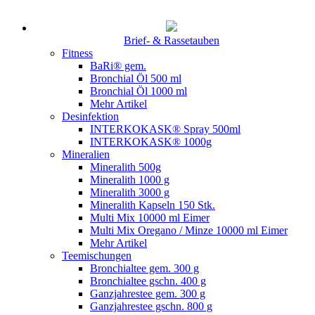
Brief- & Rassetauben
Fitness
BaRi® gem.
Bronchial Öl 500 ml
Bronchial Öl 1000 ml
Mehr Artikel
Desinfektion
INTERKOKASK® Spray 500ml
INTERKOKASK® 1000g
Mineralien
Mineralith 500g
Mineralith 1000 g
Mineralith 3000 g
Mineralith Kapseln 150 Stk.
Multi Mix 10000 ml Eimer
Multi Mix Oregano / Minze 10000 ml Eimer
Mehr Artikel
Teemischungen
Bronchialtee gem. 300 g
Bronchialtee gschn. 400 g
Ganzjahrestee gem. 300 g
Ganzjahrestee gschn. 800 g