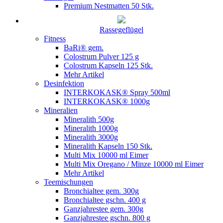
Premium Nestmatten 50 Stk.
Rassegeflügel
Fitness
BaRi® gem.
Colostrum Pulver 125 g
Colostrum Kapseln 125 Stk.
Mehr Artikel
Desinfektion
INTERKOKASK® Spray 500ml
INTERKOKASK® 1000g
Mineralien
Mineralith 500g
Mineralith 1000g
Mineralith 3000g
Mineralith Kapseln 150 Stk.
Multi Mix 10000 ml Eimer
Multi Mix Oregano / Minze 10000 ml Eimer
Mehr Artikel
Teemischungen
Bronchialtee gem. 300g
Bronchialtee gschn. 400 g
Ganzjahrestee gem. 300g
Ganzjahrestee gschn. 800 g