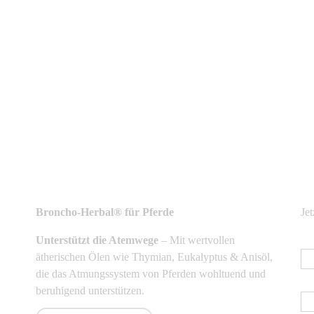
NEUSTE PRODUKTE
N
Broncho-Herbal® für Pferde
Je
Unterstützt die Atemwege
– Mit wertvollen
E-
ätherischen Ölen wie Thymian, Eukalyptus & Anisöl,
die das Atmungssystem von Pferden wohltuend und
Vo
beruhigend unterstützen.