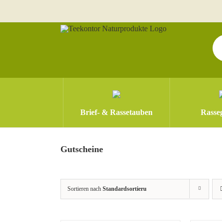
Zum
Inhalt
springen
Pr
se
Brief- & Rassetauben
Rasseg
Gutscheine
Sortieren nach
Standardsortierung