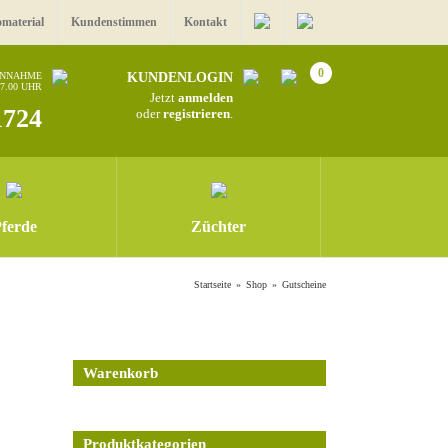
omaterial
Kundenstimmen
Kontakt
0
ANNAHME
KUNDENLOGIN
17.00 UHR
Jetzt
anmelden
1724
oder
registrieren
.
ferde
Züchter
Startseite
Shop
Gutscheine
Warenkorb
Produktkategorien