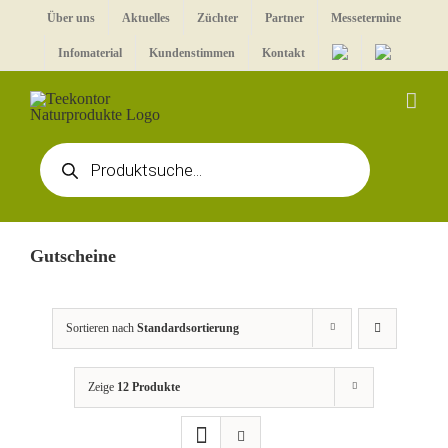
Zum
Über uns
Aktuelles
Züchter
Partner
Messetermine
Inhalt
Infomaterial
Kundenstimmen
Kontakt
springen
Products
search
Gutscheine
Sortieren nach
Standardsortierung
Zeige
12 Produkte