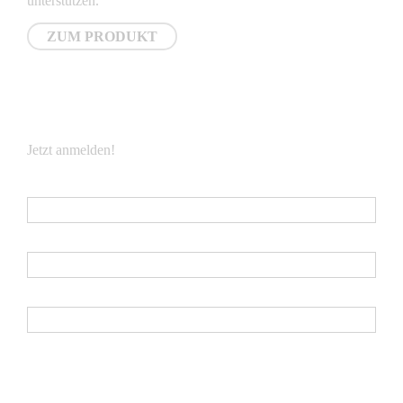
unterstützen.
ZUM PRODUKT
NEWSLETTER
Jetzt anmelden!
E-Mail
*
Vorname
Nachname